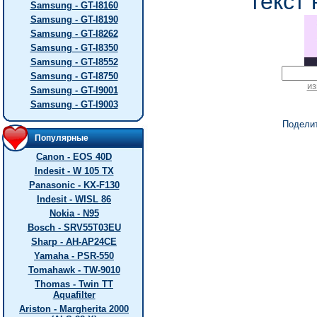
текст 
Samsung - GT-I8160
Samsung - GT-I8190
Samsung - GT-I8262
Samsung - GT-I8350
Samsung - GT-I8552
Samsung - GT-I8750
из
Samsung - GT-I9001
Samsung - GT-I9003
Подели
Популярные
Canon - EOS 40D
Indesit - W 105 TX
Panasonic - KX-F130
Indesit - WISL 86
Nokia - N95
Bosch - SRV55T03EU
Sharp - AH-AP24CE
Yamaha - PSR-550
Tomahawk - TW-9010
Thomas - Twin TT
Aquafilter
Ariston - Margherita 2000