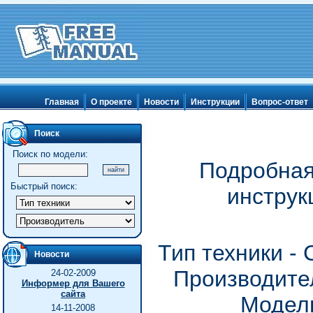
Главная
О проекте
Новости
Инструкции
Вопрос-ответ
Поиск
Поиск по модели:
Подробная
Быстрый поиск:
инструк
Тип техники -
Новости
Производител
24-02-2009
Информер для Вашего
сайта
Модель
14-11-2008