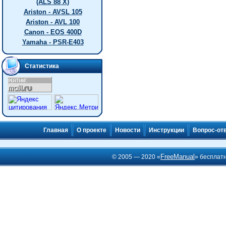
(ALS 88 X)
Ariston - AVSL 105
Ariston - AVL 100
Canon - EOS 400D
Yamaha - PSR-E403
Статистика
Главная
О проекте
Новости
Инструкции
Вопрос-от
FreeManual
© 2005 — 2020 «
» бесплат