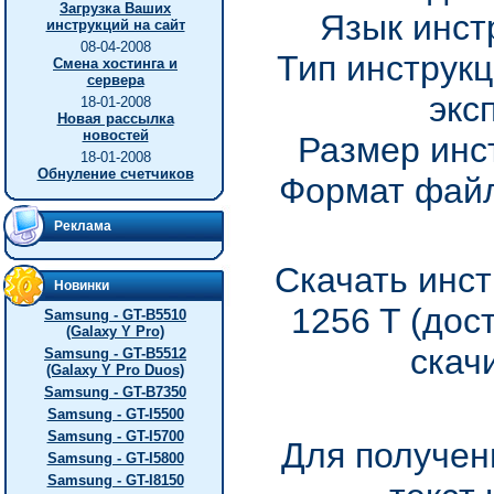
Загрузка Ваших
Язык инст
инструкций на сайт
08-04-2008
Тип инструкц
Смена хостинга и
сервера
экс
18-01-2008
Новая рассылка
новостей
Размер инс
18-01-2008
Обнуление счетчиков
Формат файл
Реклама
Скачать инст
Новинки
1256 T (дос
Samsung - GT-B5510
(Galaxy Y Pro)
скач
Samsung - GT-B5512
(Galaxy Y Pro Duos)
Samsung - GT-B7350
Samsung - GT-I5500
Samsung - GT-I5700
Для получен
Samsung - GT-I5800
Samsung - GT-I8150