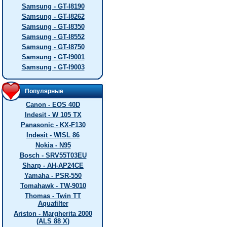
Samsung - GT-I8190
Samsung - GT-I8262
Samsung - GT-I8350
Samsung - GT-I8552
Samsung - GT-I8750
Samsung - GT-I9001
Samsung - GT-I9003
Популярные
Canon - EOS 40D
Indesit - W 105 TX
Panasonic - KX-F130
Indesit - WISL 86
Nokia - N95
Bosch - SRV55T03EU
Sharp - AH-AP24CE
Yamaha - PSR-550
Tomahawk - TW-9010
Thomas - Twin TT
Aquafilter
Ariston - Margherita 2000
(ALS 88 X)