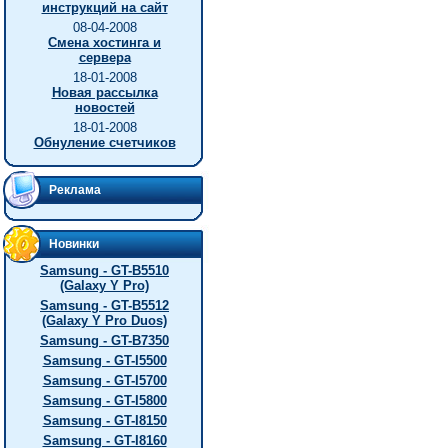
инструкций на сайт
08-04-2008
Смена хостинга и
сервера
18-01-2008
Новая рассылка
новостей
18-01-2008
Обнуление счетчиков
Реклама
Новинки
Samsung - GT-B5510
(Galaxy Y Pro)
Samsung - GT-B5512
(Galaxy Y Pro Duos)
Samsung - GT-B7350
Samsung - GT-I5500
Samsung - GT-I5700
Samsung - GT-I5800
Samsung - GT-I8150
Samsung - GT-I8160