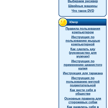
Выбираем ресивер
Швейные машины
Что такое DVD
Юмор
Правила пользования
компьютером
Инструкция по
пользованию мышью
компьютерной
Как сделать еду
(руководство для
мужчин)
Инстpукция по
пpименению цианистого
калия
Инструкция для таракана
Инструкция по
пользованию метлой
подметательной
Как вести себя в
обществе
Основные правила для
сторожевых собак
Как развлечь себя в