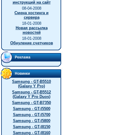
инструкций на сайт
08-04-2008
Смена хостинга и
сервера
18-01-2008
Новая рассылка
новостей
18-01-2008
Обнуление счетчиков
Реклама
Новинки
Samsung - GT-B5510
(Galaxy Y Pro)
Samsung - GT-B5512
(Galaxy Y Pro Duos)
Samsung - GT-B7350
Samsung - GT-I5500
Samsung - GT-I5700
Samsung - GT-I5800
Samsung - GT-I8150
Samsung - GT-I8160