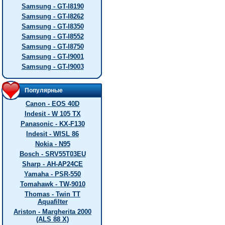
Samsung - GT-I8190
Samsung - GT-I8262
Samsung - GT-I8350
Samsung - GT-I8552
Samsung - GT-I8750
Samsung - GT-I9001
Samsung - GT-I9003
Популярные
Canon - EOS 40D
Indesit - W 105 TX
Panasonic - KX-F130
Indesit - WISL 86
Nokia - N95
Bosch - SRV55T03EU
Sharp - AH-AP24CE
Yamaha - PSR-550
Tomahawk - TW-9010
Thomas - Twin TT
Aquafilter
Ariston - Margherita 2000
(ALS 88 X)