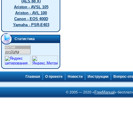
(ALS 88 X)
Ariston - AVSL 105
Ariston - AVL 100
Canon - EOS 400D
Yamaha - PSR-E403
Статистика
Главная
О проекте
Новости
Инструкции
Вопрос-от
FreeManual
© 2005 — 2020 «
» бесплат