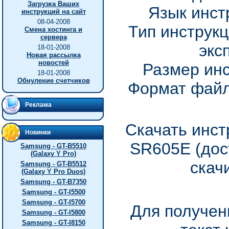
Загрузка Ваших
Язык инст
инструкций на сайт
08-04-2008
Тип инструкц
Смена хостинга и
сервера
экс
18-01-2008
Новая рассылка
новостей
Размер инс
18-01-2008
Обнуление счетчиков
Формат файл
Реклама
Скачать инст
Новинки
SR605E (дос
Samsung - GT-B5510
(Galaxy Y Pro)
скач
Samsung - GT-B5512
(Galaxy Y Pro Duos)
Samsung - GT-B7350
Samsung - GT-I5500
Samsung - GT-I5700
Для получен
Samsung - GT-I5800
Samsung - GT-I8150