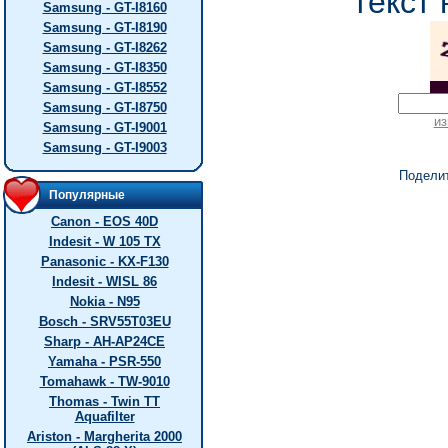
текст 
Samsung - GT-I8160
Samsung - GT-I8190
Samsung - GT-I8262
Samsung - GT-I8350
Samsung - GT-I8552
Samsung - GT-I8750
из
Samsung - GT-I9001
Samsung - GT-I9003
Подели
Популярные
Canon - EOS 40D
Indesit - W 105 TX
Panasonic - KX-F130
Indesit - WISL 86
Nokia - N95
Bosch - SRV55T03EU
Sharp - AH-AP24CE
Yamaha - PSR-550
Tomahawk - TW-9010
Thomas - Twin TT
Aquafilter
Ariston - Margherita 2000