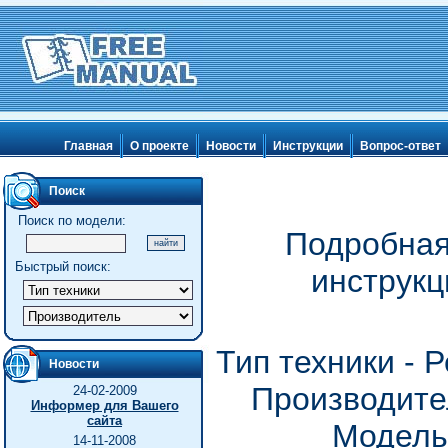
Главная
О проекте
Новости
Инструкции
Вопрос-ответ
Поиск
Поиск по модели:
Подробная
Быстрый поиск:
инструкц
Тип техники - 
Новости
Производите
24-02-2009
Информер для Вашего
сайта
Модель
14-11-2008