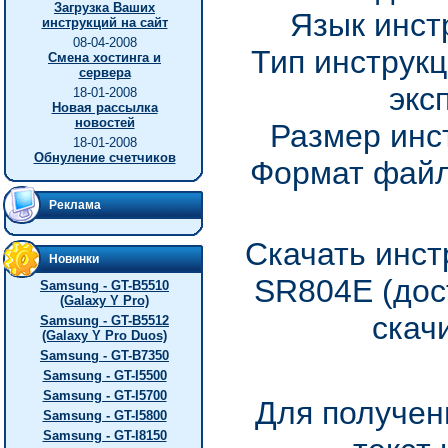
Загрузка Ваших
Язык инст
инструкций на сайт
08-04-2008
Тип инструкц
Смена хостинга и
сервера
экс
18-01-2008
Новая рассылка
новостей
Размер инс
18-01-2008
Обнуление счетчиков
Формат файл
Реклама
Скачать инст
Новинки
SR804E (дос
Samsung - GT-B5510
(Galaxy Y Pro)
скач
Samsung - GT-B5512
(Galaxy Y Pro Duos)
Samsung - GT-B7350
Samsung - GT-I5500
Samsung - GT-I5700
Для получен
Samsung - GT-I5800
Samsung - GT-I8150