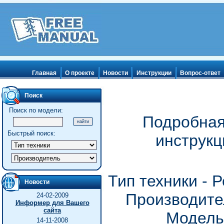
Главная
О проекте
Новости
Инструкции
Вопрос-ответ
Поиск
Поиск по модели:
Подробная
Быстрый поиск:
инструкц
Тип техники - 
Новости
Производите
24-02-2009
Информер для Вашего
сайта
Модель
14-11-2008