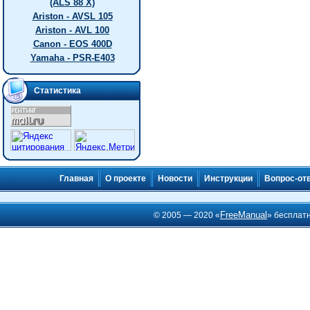
(ALS 88 X)
Ariston - AVSL 105
Ariston - AVL 100
Canon - EOS 400D
Yamaha - PSR-E403
Статистика
Главная
О проекте
Новости
Инструкции
Вопрос-от
FreeManual
© 2005 — 2020 «
» бесплат