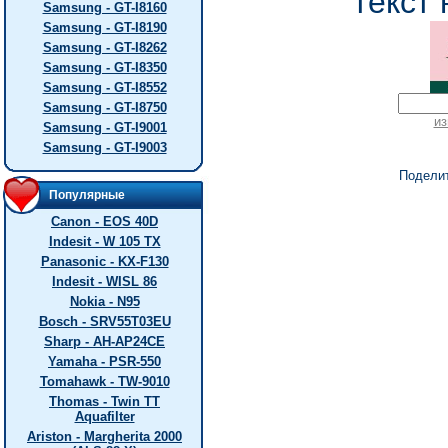
текст 
Samsung - GT-I8160
Samsung - GT-I8190
Samsung - GT-I8262
Samsung - GT-I8350
Samsung - GT-I8552
Samsung - GT-I8750
из
Samsung - GT-I9001
Samsung - GT-I9003
Подели
Популярные
Canon - EOS 40D
Indesit - W 105 TX
Panasonic - KX-F130
Indesit - WISL 86
Nokia - N95
Bosch - SRV55T03EU
Sharp - AH-AP24CE
Yamaha - PSR-550
Tomahawk - TW-9010
Thomas - Twin TT
Aquafilter
Ariston - Margherita 2000