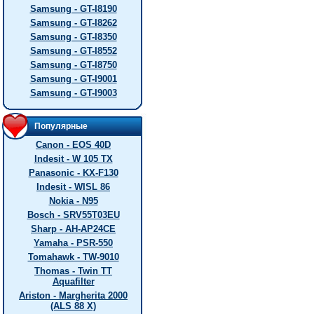
Samsung - GT-I8190
Samsung - GT-I8262
Samsung - GT-I8350
Samsung - GT-I8552
Samsung - GT-I8750
Samsung - GT-I9001
Samsung - GT-I9003
Популярные
Canon - EOS 40D
Indesit - W 105 TX
Panasonic - KX-F130
Indesit - WISL 86
Nokia - N95
Bosch - SRV55T03EU
Sharp - AH-AP24CE
Yamaha - PSR-550
Tomahawk - TW-9010
Thomas - Twin TT
Aquafilter
Ariston - Margherita 2000
(ALS 88 X)