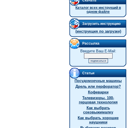
Скачать
Каталог всех инструкций в
одном файле
Загрузить инструкцию
(инструкция по загрузке)
Рассылка
Введите Ваш E-Mail:
Статьи
Посудомоечные машины
Дрель или перфоратор?
Кофеварки
Телевизоры. 100-
герцовая технология
Как выбрать
соковыжималку
Как выбрать хорошие
наушники
Выбираем ресивер