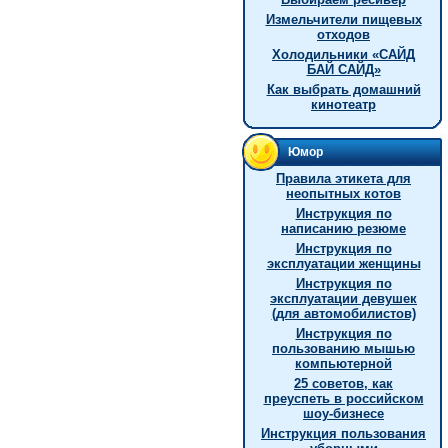
Измельчители пищевых
отходов
Холодильники «САЙД
БАЙ САЙД»
Как выбрать домашний
кинотеатр
Юмор
Правила этикета для
неопытных котов
Инструкция по
написанию резюме
Инструкция по
эксплуатации женщины
Инструкция по
эксплуатации девушек
(для автомобилистов)
Инструкция по
пользованию мышью
компьютерной
25 советов, как
преуспеть в российском
шоу-бизнесе
Инструкция пользования