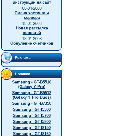
инструкций на сайт
08-04-2008
Смена хостинга и
сервера
18-01-2008
Новая рассылка
новостей
18-01-2008
Обнуление счетчиков
Реклама
Новинки
Samsung - GT-B5510
(Galaxy Y Pro)
Samsung - GT-B5512
(Galaxy Y Pro Duos)
Samsung - GT-B7350
Samsung - GT-I5500
Samsung - GT-I5700
Samsung - GT-I5800
Samsung - GT-I8150
Samsung - GT-I8160