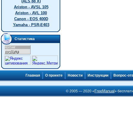
(ALS 88 X)
Ariston - AVSL 105
Ariston - AVL 100
Canon - EOS 400D
Yamaha - PSR-E403
Статистика
Главная
О проекте
Новости
Инструкции
Вопрос-от
FreeManual
© 2005 — 2020 «
» бесплат