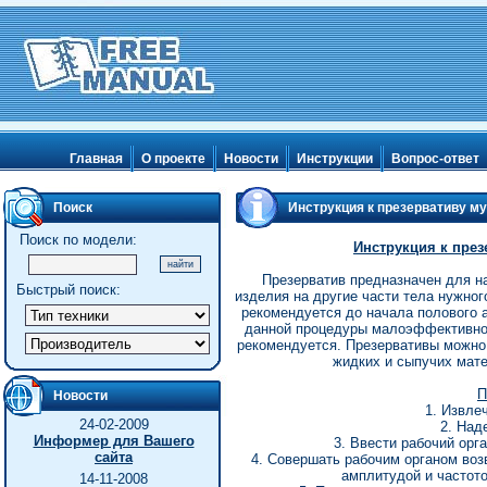
Главная
О проекте
Новости
Инструкции
Вопрос-ответ
Поиск
Инструкция к презервативу м
Поиск по модели:
Инструкция к пре
Презерватив предназначен для н
Быстрый поиск:
изделия на другие части тела нужног
рекомендуется до начала полового 
данной процедуры малоэффективно.
рекомендуется. Презервативы можно 
жидких и сыпучих мате
П
Новости
1. Извле
24-02-2009
2. Над
Информер для Вашего
3. Ввести рабочий орг
сайта
4. Совершать рабочим органом во
амплитудой и частот
14-11-2008