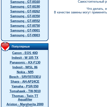
Самостоятельный р
Samsung - GT-I8160
Samsung - GT-I8190
Что делать, е
Samsung - GT-I8262
В качестве замены могут применять
Samsung - GT-I8350
Samsung - GT-I8552
Samsung - GT-I8750
Samsung - GT-I9001
Samsung - GT-I9003
Популярные
Canon - EOS 40D
Indesit - W 105 TX
Panasonic - KX-F130
Indesit - WISL 86
Nokia - N95
Bosch - SRV55T03EU
Sharp - AH-AP24CE
Yamaha - PSR-550
Tomahawk - TW-9010
Thomas - Twin TT
Aquafilter
Ariston - Margherita 2000