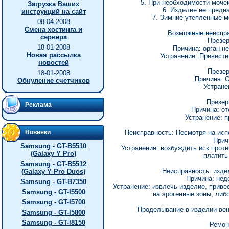
5. При необходимости моче
Загрузка Ваших
6. Изделие не предн
инструкций на сайт
7. Зимние утепленные м
08-04-2008
Смена хостинга и
Возможные неиспра
сервера
Презер
18-01-2008
Причина: орган не
Новая рассылка
Устранение: Привести
новостей
Презер
18-01-2008
Причина: О
Обнуление счетчиков
Устране
Презер
Реклама
Причина: от
Устранение: п
Новинки
Неисправность: Несмотря на исп
Прич
Samsung - GT-B5510
Устранение: возбуждить иск проти
(Galaxy Y Pro)
платить
Samsung - GT-B5512
Неисправность: изде
(Galaxy Y Pro Duos)
Причина: нед
Samsung - GT-B7350
Устранение: извлечь изделие, приве
Samsung - GT-I5500
на эрогенные зоны, либ
Samsung - GT-I5700
Проделывание в изделии вен
Samsung - GT-I5800
Samsung - GT-I8150
Ремон