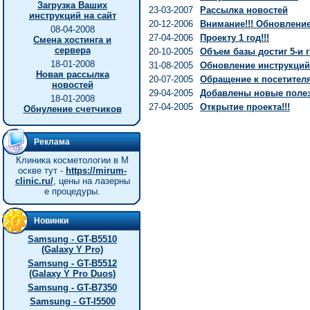
Загрузка Ваших
23-03-2007
Рассылка новостей
инструкций на сайт
20-12-2006
Внимание!!! Обновление 
08-04-2008
27-04-2006
Проекту 1 год!!!
Смена хостинга и
сервера
20-10-2005
Объем базы достиг 5-и г
18-01-2008
31-08-2005
Обновление инструкций
Новая рассылка
20-07-2005
Обращение к посетител
новостей
29-04-2005
Добавлены новые полез
18-01-2008
27-04-2005
Открытие проекта!!!
Обнуление счетчиков
Реклама
Клиника косметологии в М
оскве тут -
https://mirum-
clinic.ru/
, цены на лазерны
е процедуры.
Новинки
Samsung - GT-B5510
(Galaxy Y Pro)
Samsung - GT-B5512
(Galaxy Y Pro Duos)
Samsung - GT-B7350
Samsung - GT-I5500