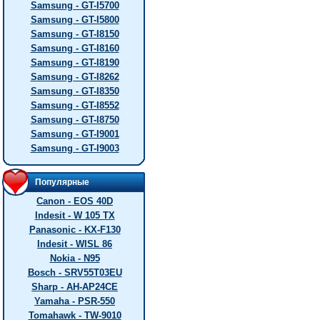
Samsung - GT-I5700
Samsung - GT-I5800
Samsung - GT-I8150
Samsung - GT-I8160
Samsung - GT-I8190
Samsung - GT-I8262
Samsung - GT-I8350
Samsung - GT-I8552
Samsung - GT-I8750
Samsung - GT-I9001
Samsung - GT-I9003
Популярные
Canon - EOS 40D
Indesit - W 105 TX
Panasonic - KX-F130
Indesit - WISL 86
Nokia - N95
Bosch - SRV55T03EU
Sharp - AH-AP24CE
Yamaha - PSR-550
Tomahawk - TW-9010