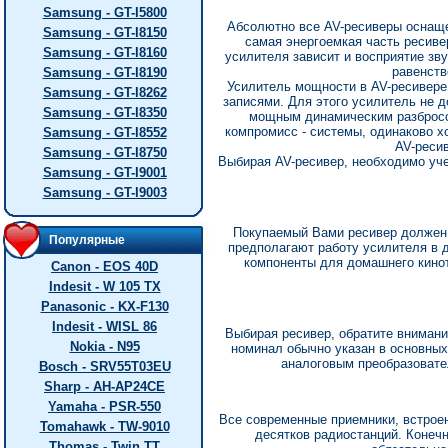
Samsung - GT-I5800
Абсолютно все AV-ресиверы оснаще
Samsung - GT-I8150
самая энергоемкая часть ресив
Samsung - GT-I8160
усилителя зависит и восприятие зв
равенств
Samsung - GT-I8190
Усилитель мощности в AV-ресивере 
Samsung - GT-I8262
записями. Для этого усилитель не д
Samsung - GT-I8350
мощным динамическим разбросом
компромисс - системы, одинаково х
Samsung - GT-I8552
AV-реси
Samsung - GT-I8750
Выбирая AV-ресивер, необходимо уч
Samsung - GT-I9001
Samsung - GT-I9003
Покупаемый Вами ресивер должен
Популярные
предполагают работу усилителя в 
компоненты для домашнего кино
Canon - EOS 40D
Indesit - W 105 TX
Panasonic - KX-F130
Indesit - WISL 86
Выбирая ресивер, обратите внимани
Nokia - N95
номинал обычно указан в основных
аналоговым преобразовател
Bosch - SRV55T03EU
Sharp - AH-AP24CE
Yamaha - PSR-550
Все современные приемники, встроен
Tomahawk - TW-9010
десятков радиостанций. Конечн
Thomas - Twin TT