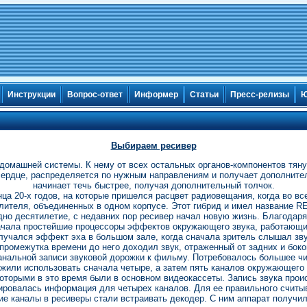
Инструкции
Вопрос-ответ
Информер
Статьи
Пресс-релизы
Ю
Выбираем ресивер
домашней системы. К нему от всех остальных органов-компонентов тяну
в сердце, распределяется по нужным направлениям и получает дополнител
начинает течь быстрее, получая дополнительный толчок.
нца 20-х годов, на которые пришелся расцвет радиовещания, когда во в
лителя, объединенных в одном корпусе. Этот гибрид и имел название RE
дно десятилетие, с недавних пор ресивер начал новую жизнь. Благодар
начала простейшие процессоры эффектов окружающего звука, работающи
лучался эффект эха в большом зале, когда сначала зритель слышал зву
 промежутка времени до него доходил звук, отраженный от задних и бо
анальной записи звуковой дорожки к фильму. Потребовалось большее ч
ложили использовать сначала четыре, а затем пять каналов окружающего 
оторыми в это время были в основном видеокассеты. Запись звука прои
дировалась информация для четырех каналов. Для ее правильного считы
е каналы в ресиверы стали встраивать декодер. С ним аппарат получил 