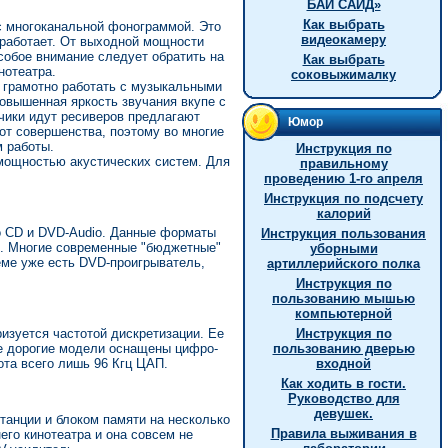
БАЙ САЙД»
Как выбрать
с многоканальной фонограммой. Это
видеокамеру
работает. От выходной мощности
собое внимание следует обратить на
Как выбрать
нотеатра.
соковыжималку
и грамотно работать с музыкальными
повышенная яркость звучания вкупе с
чики идут ресиверов предлагают
Юмор
от совершенства, поэтому во многие
 работы.
Инструкция по
мощностью акустических систем. Для
правильному
проведению 1-го апреля
Инструкция по подсчету
калорий
 CD и DVD-Audio. Данные форматы
Инструкция пользования
Б. Многие современные "бюджетные"
уборными
ме уже есть DVD-проигрыватель,
артиллерийского полка
Инструкция по
пользованию мышью
компьютерной
изуется частотой дискретизации. Ее
Инструкция по
ее дорогие модели оснащены цифро-
пользованию дверью
ота всего лишь 96 Кгц ЦАП.
входной
Как ходить в гости.
Руководство для
девушек.
танции и блоком памяти на несколько
Правила выживания в
его кинотеатра и она совсем не