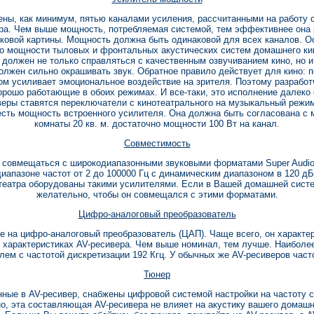
ны, как минимум, пятью каналами усиления, рассчитанными на работу 
ера. Чем выше мощность, потребляемая системой, тем эффективнее она 
уковой картины. Мощность должна быть одинаковой для всех каналов. О
о мощности тыловых и фронтальных акустических систем домашнего ки
должен не только справляться с качественным озвучиванием кино, но 
олжен сильно окрашивать звук. Обратное правило действует для кино: 
 усиливает эмоциональное воздействие на зрителя. Поэтому разработ
орошо работающие в обоих режимах. И все-таки, это исполнение далеко 
веры ставятся переключатели с кинотеатрального на музыкальный режим
есть мощность встроенного усилителя. Она должна быть согласована с 
комнаты 20 кв. м. достаточно мощности 100 Вт на канал.
Совместимость
 совмещаться с широкодиапазонными звуковыми форматами Super Audio
диапазоне частот от 2 до 100000 Гц с динамическим диапазоном в 120 д
театра оборудованы такими усилителями. Если в Вашей домашней систе
желательно, чтобы он совмещался с этими форматами.
Цифро-аналоговый преобразователь
е на цифро-аналоговый преобразователь (ЦАП). Чаще всего, он характер
 характеристиках AV-ресивера. Чем выше номинал, тем лучше. Наибол
ем с частотой дискретизации 192 Кгц. У обычных же AV-ресиверов част
Тюнер
ные в AV-ресивер, снабжены цифровой системой настройки на частоту с
о, эта составляющая AV-ресивера не влияет на акустику вашего домашн