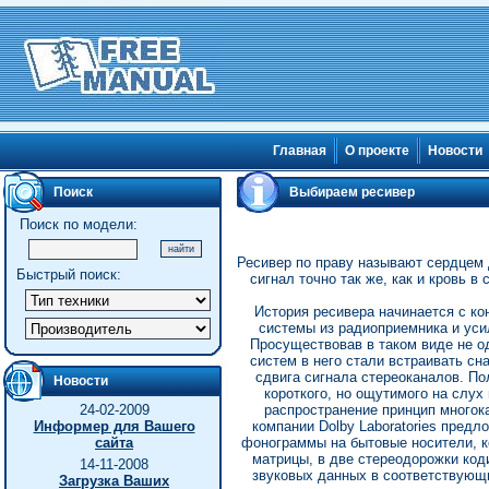
Главная
О проекте
Новости
Поиск
Выбираем ресивер
Поиск по модели:
Ресивер по праву называют сердцем 
Быстрый поиск:
сигнал точно так же, как и кровь 
История ресивера начинается с ко
системы из радиоприемника и уси
Просуществовав в таком виде не о
систем в него стали встраивать с
сдвига сигнала стереоканалов. По
Новости
короткого, но ощутимого на слух
24-02-2009
распространение принцип многок
Информер для Вашего
компании Dolby Laboratories пред
сайта
фонограммы на бытовые носители, к
матрицы, в две стереодорожки ко
14-11-2008
звуковых данных в соответствующи
Загрузка Ваших