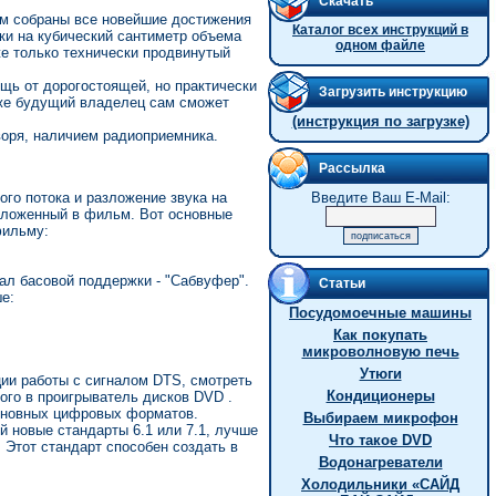
Скачать
ом собраны все новейшие достижения
Каталог всех инструкций в
ки на кубический сантиметр объема
одном файле
же только технически продвинутый
ещь от дорогостоящей, но практически
Загрузить инструкцию
уже будущий владелец сам сможет
(инструкция по загрузке)
воря, наличием радиоприемника.
Рассылка
го потока и разложение звука на
Введите Ваш E-Mail:
заложенный в фильм. Вот основные
фильму:
анал басовой поддержки - "Сабвуфер".
Статьи
е:
Посудомоечные машины
Как покупать
микроволновую печь
Утюги
ции работы с сигналом DTS, смотреть
Кондиционеры
го в проигрыватель дисков DVD .
основных цифровых форматов.
Выбираем микрофон
 новые стандарты 6.1 или 7.1, лучше
Что такое DVD
 Этот стандарт способен создать в
Водонагреватели
Холодильники «САЙД