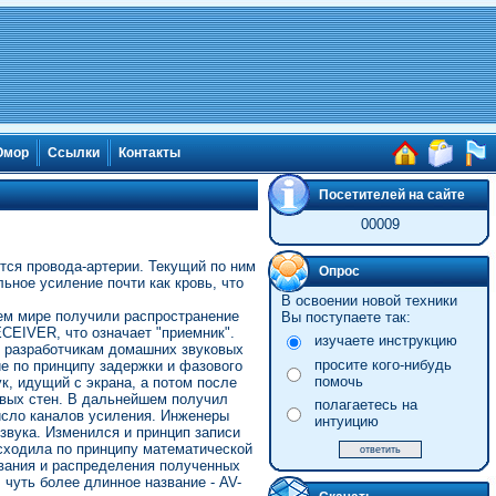
мор
Ссылки
Контакты
Посетителей на сайте
00009
тся провода-артерии. Текущий по ним
Опрос
ьное усиление почти как кровь, что
В освоении новой техники
сем мире получили распространение
Вы поступаете так:
CEIVER, что означает "приемник".
изучаете инструкцию
я разработчикам домашних звуковых
просите кого-нибудь
е по принципу задержки и фазового
помочь
к, идущий с экрана, а потом после
ковых стен. В дальнейшем получил
полагаетесь на
исло каналов усиления. Инженеры
интуицию
звука. Изменился и принцип записи
сходила по принципу математической
вания и распределения полученных
чуть более длинное название - AV-