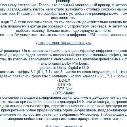
ресивер.
ременному состоянию. Теперь это сложный электронный прибор, в котор
ку и заглядывать внутрь него стало жутковато - столько сложной начин
пьютере. И кажется, что разобраться с устройством ресивера может то
пользователь.
й ящик"? А если все-таки стоит, то как отличить действительно ценную в
чала попробуем вкратце разобраться с устройством ресивера. А затем 
выбрать технику, больше всего подходящую для него.
ается от AV-усилителя только наличием цифрового FM-тюнера, иначе го
Декодер многоканального звука
AV-ресивера. Он отвечает за правильную расшифровку цифрового звуково
ости" декодера будет зависеть полученный пространственный эффект, 
рты, по которым записывается многоканальная звуковая фонограмма к 
- аналоговый Dolby Pro Logic;
- цифровые Dolby Digital и DTS.
грамм - цифры 5.1 (6.1, 7.1), где 5 - число каналов окружения, а 1 - к
едавно появились форматы с большим числом каналов - 6.1, 7.1 и больш
- DD-EX
- DTS-ES
- DTS-Neo
- DTS-Matrix
 основные стандарты кодирования звука. Если же в декодере нет функ
те только при наличии внешнего декодера DTS или декодера, встроенно
р для домашнего кинотеатра, обратите внимание на наличие декодера 
 приобретение более продвинутой модели AV-ресивера, поддерживающей
 внимание на то, соответствует ли выбранный AV-ресивер THX-стандарту.
помещении небольшого размера иллюзию присутствия в кинотеатре.
Усилитель мощности