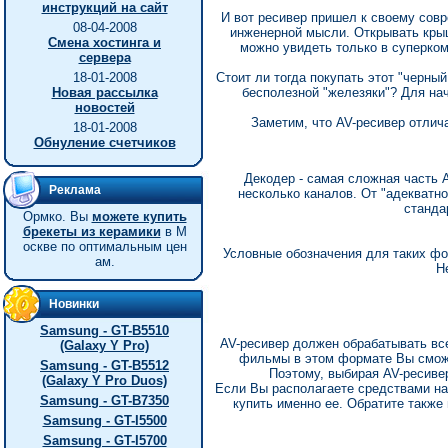
инструкций на сайт
И вот ресивер пришел к своему сов
08-04-2008
инженерной мысли. Открывать крыш
Смена хостинга и
можно увидеть только в суперком
сервера
18-01-2008
Стоит ли тогда покупать этот "черны
Новая рассылка
бесполезной "железяки"? Для на
новостей
Заметим, что AV-ресивер отлич
18-01-2008
Обнуление счетчиков
Декодер - самая сложная часть 
Реклама
несколько каналов. От "адекватн
станда
Ормко. Вы
можете купить
брекеты из керамики
в М
оскве по оптимальным цен
Условные обозначения для таких фоно
ам.
Н
Новинки
Samsung - GT-B5510
AV-ресивер должен обрабатывать все
(Galaxy Y Pro)
фильмы в этом формате Вы сможе
Samsung - GT-B5512
Поэтому, выбирая AV-ресиве
(Galaxy Y Pro Duos)
Если Вы располагаете средствами на
Samsung - GT-B7350
купить именно ее. Обратите также
Samsung - GT-I5500
Samsung - GT-I5700