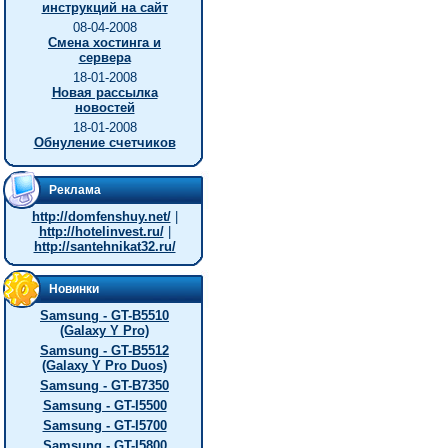
инструкций на сайт
08-04-2008
Смена хостинга и
сервера
18-01-2008
Новая рассылка
новостей
18-01-2008
Обнуление счетчиков
Реклама
http://domfenshuy.net/
|
http://hotelinvest.ru/
|
http://santehnikat32.ru/
Новинки
Samsung - GT-B5510
(Galaxy Y Pro)
Samsung - GT-B5512
(Galaxy Y Pro Duos)
Samsung - GT-B7350
Samsung - GT-I5500
Samsung - GT-I5700
Samsung - GT-I5800