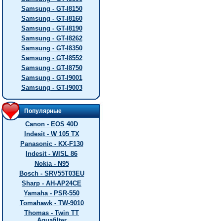
Samsung - GT-I8150
Samsung - GT-I8160
Samsung - GT-I8190
Samsung - GT-I8262
Samsung - GT-I8350
Samsung - GT-I8552
Samsung - GT-I8750
Samsung - GT-I9001
Samsung - GT-I9003
Популярные
Canon - EOS 40D
Indesit - W 105 TX
Panasonic - KX-F130
Indesit - WISL 86
Nokia - N95
Bosch - SRV55T03EU
Sharp - AH-AP24CE
Yamaha - PSR-550
Tomahawk - TW-9010
Thomas - Twin TT
Aquafilter