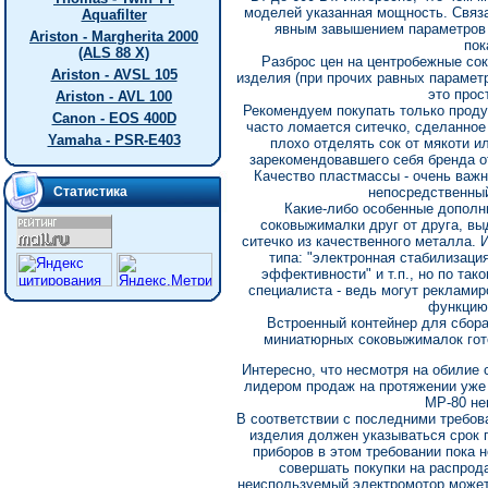
моделей указанная мощность. Связа
Aquafilter
явным завышением параметров 
Ariston - Margherita 2000
пок
(ALS 88 X)
Разброс цен на центробежные со
Ariston - AVSL 105
изделия (при прочих равных параметр
это прос
Ariston - AVL 100
Рекомендуем покупать только проду
Canon - EOS 400D
часто ломается ситечко, сделанное
Yamaha - PSR-E403
плохо отделять сок от мякоти и
зарекомендовавшего себя бренда о
Качество пластмассы - очень важн
Статистика
непосредственный
Какие-либо особенные допол
соковыжималки друг от друга, вы
ситечко из качественного металла.
типа: "электронная стабилизаци
эффективности" и т.п., но по так
специалиста - ведь могут реклами
функцию,
Встроенный контейнер для сбора
миниатюрных соковыжималок гото
Интересно, что несмотря на обилие
лидером продаж на протяжении уже
МР-80 не
В соответствии с последними требов
изделия должен указываться срок 
приборов в этом требовании пока н
совершать покупки на распрод
неиспользуемый электромотор может 