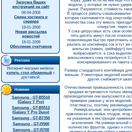
корку, даже если на ней еще что
Загрузка Ваших
модели, у которых не нужно удерж
инструкций на сайт
рычаг. Разумеется, стоимость так
08-04-2008
В процессе работы соковыжималки 
Смена хостинга и
которая скапливается под конусообр
сервера
количества сока эту мякоть приходи
отверстия, через к
18-01-2008
У сока цитрусовых есть свои особе
Новая рассылка
пять-десять минут после отжатия
новостей
позволяющее быстро приготовить н
18-01-2008
разлить из контейнера сок и тут же
Обнуление счетчиков
апельсин (лимон, грейпфрут) по
выбрасывается, а сока выделяе
апельсинового сока потребуется 2-
Реклама
консервированного из пакета 
Интернет-магазин мебели:
Размер стандартного контейнера для
купить стол обеденный
с
меньше. У некоторых моделей контей
доставкой.
других снабжается шкал
Отечественная промышленность соко
Новинки
продаже встречаются только импорт
производителем они выпускаются осо
Samsung - GT-B5510
примерно равные у всех моделей, 
(Galaxy Y Pro)
пластмассы, поэтому рекомендуе
Samsung - GT-B5512
Универсальные, или центробеж
(Galaxy Y Pro Duos)
практически из любых плодов, ягод
Samsung - GT-B7350
на указанные в инструкции наименов
исключения. На универсальной 
Samsung - GT-I5500
количество фруктов, однако и отх
Samsung - GT-I5700
является функция отброса мякоти: