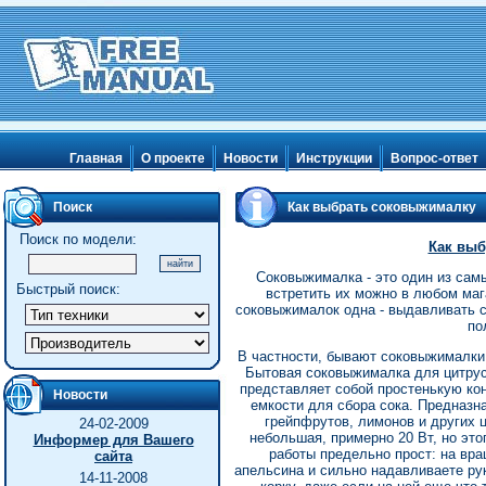
Главная
О проекте
Новости
Инструкции
Вопрос-ответ
Поиск
Как выбрать соковыжималку
Поиск по модели:
Как выб
Соковыжималка - это один из сам
Быстрый поиск:
встретить их можно в любом мага
соковыжималок одна - выдавливать с
по
В частности, бывают соковыжималки
Бытовая соковыжималка для цитрусо
представляет собой простенькую кон
Новости
емкости для сбора сока. Предназн
грейпфрутов, лимонов и других 
24-02-2009
небольшая, примерно 20 Вт, но это
Информер для Вашего
работы предельно прост: на в
сайта
апельсина и сильно надавливаете рук
14-11-2008