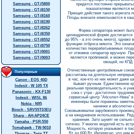
Samsung - GT-I5800
придется постоянно прерывать
показателями являются м
Samsung - GT-I8150
Принцип действия такого агрегата 
Samsung - GT-I8160
Плоды вначале измельчаются в каш
Samsung - GT-I8190
Samsung - GT-I8262
Форма сепаратора может быть 
Samsung - GT-I8350
цилиндрической форме достигается 
до 95% - а это очень много), однако
Samsung - GT-I8552
функцию отброса мякоти. Это означ
Samsung - GT-I8750
количество перерабатываемых плодов
Samsung - GT-I9001
от отжимок сепаратор вручную. Пр
является проблемой, и можно пер
Samsung - GT-I9003
овощей, но КПД 
Отечественные центробежные соковы
Популярные
рассчитаны на длительную непрерывн
в час, кое-кто из них может даже 
Canon - EOS 40D
бывает ручным. Единственное кр
Indesit - W 105 TX
реальная производительность и уни
Panasonic - KX-F130
сока с утра - достаточно трудоем
сервисный центр "Абсолют-Нева" в
Indesit - WISL 86
инженеры были поражены заметны
Nokia - N95
начинки и абсолютно
Bosch - SRV55T03EU
Соковыжималки зарубежного производс
а на ежедневное использование. Ред
Sharp - AH-AP24CE
хранения. Зато шумят не сильно 
Yamaha - PSR-550
ситечко. У многих моделей есть встр
Tomahawk - TW-9010
Мощность, которую указывают в пас
Вт до 600 Вт. Интересно, что чем 
Thomas - Twin TT