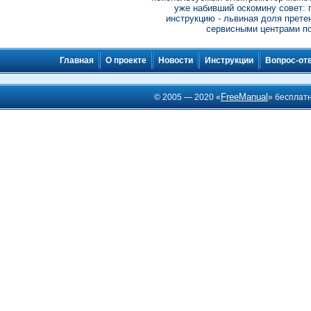
уже набивший оскомину совет: 
инструкцию - львиная доля прете
сервисными центрами по
Главная
О проекте
Новости
Инструкции
Вопрос-от
FreeManual
© 2005 — 2020 «
» бесплат