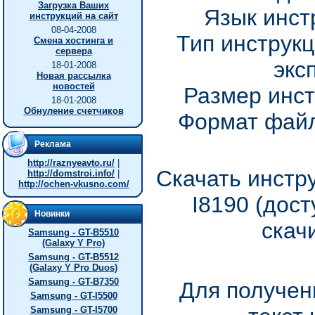
Загрузка Ваших
Язык инст
инструкций на сайт
08-04-2008
Тип инструкц
Смена хостинга и
сервера
экс
18-01-2008
Новая рассылка
новостей
Размер инст
18-01-2008
Обнуление счетчиков
Формат файл
Реклама
http://raznyeavto.ru/
|
Скачать инстр
http://domstroi.info/
|
http://ochen-vkusno.com/
I8190 (дос
Новинки
скач
Samsung - GT-B5510
(Galaxy Y Pro)
Samsung - GT-B5512
(Galaxy Y Pro Duos)
Samsung - GT-B7350
Для получен
Samsung - GT-I5500
Samsung - GT-I5700