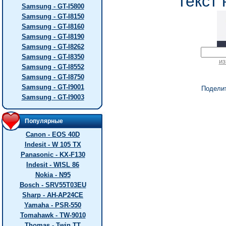
текст 
Samsung - GT-I5800
Samsung - GT-I8150
Samsung - GT-I8160
Samsung - GT-I8190
Samsung - GT-I8262
Samsung - GT-I8350
из
Samsung - GT-I8552
Samsung - GT-I8750
Samsung - GT-I9001
Подели
Samsung - GT-I9003
Популярные
Canon - EOS 40D
Indesit - W 105 TX
Panasonic - KX-F130
Indesit - WISL 86
Nokia - N95
Bosch - SRV55T03EU
Sharp - AH-AP24CE
Yamaha - PSR-550
Tomahawk - TW-9010
Thomas - Twin TT