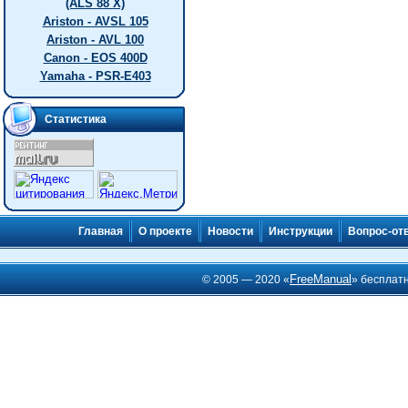
(ALS 88 X)
Ariston - AVSL 105
Ariston - AVL 100
Canon - EOS 400D
Yamaha - PSR-E403
Статистика
Главная
О проекте
Новости
Инструкции
Вопрос-от
FreeManual
© 2005 — 2020 «
» бесплат