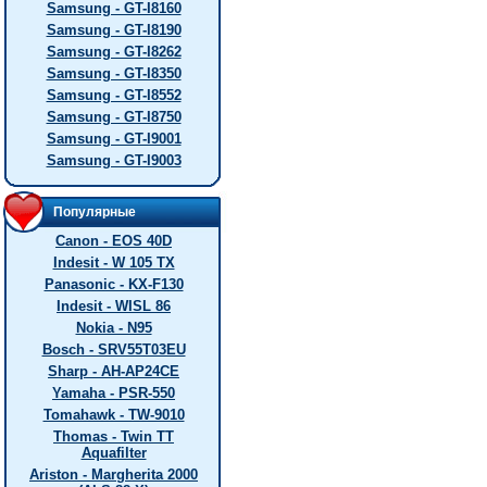
Samsung - GT-I8160
Samsung - GT-I8190
Samsung - GT-I8262
Samsung - GT-I8350
Samsung - GT-I8552
Samsung - GT-I8750
Samsung - GT-I9001
Samsung - GT-I9003
Популярные
Canon - EOS 40D
Indesit - W 105 TX
Panasonic - KX-F130
Indesit - WISL 86
Nokia - N95
Bosch - SRV55T03EU
Sharp - AH-AP24CE
Yamaha - PSR-550
Tomahawk - TW-9010
Thomas - Twin TT
Aquafilter
Ariston - Margherita 2000