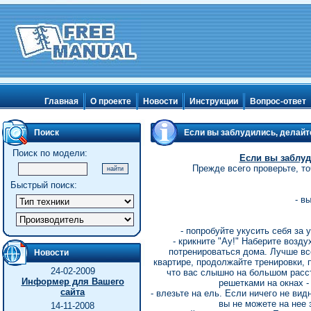
Главная
О проекте
Новости
Инструкции
Вопрос-ответ
Поиск
Если вы заблудились, делай
Поиск по модели:
Если вы заблу
Прежде всего проверьте, то
Быстрый поиск:
- в
- попробуйте укусить себя за 
- крикните "Ау!" Hаберите возду
потренироваться дома. Лучше вс
Новости
квартире, продолжайте тренировки, п
24-02-2009
что вас слышно на большом расст
Информер для Вашего
решетками на окнах -
сайта
- влезьте на ель. Если ничего не вид
вы не можете на нее 
14-11-2008