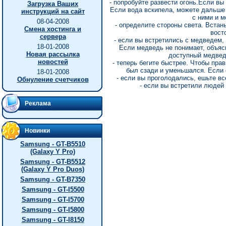
- попробуйте развести огонь.Если вы
Загрузка Ваших
Если вода вскипела, можете дальше 
инструкций на сайт
с ними и м
08-04-2008
- определите стороны света. Встань
Смена хостинга и
восто
сервера
- если вы встретились с медведем, 
18-01-2008
Если медведь не понимает, объяс
Новая рассылка
доступный медведю
новостей
- теперь бегите быстрее. Чтобы пра
был сзади и уменьшался. Если 
18-01-2008
- если вы проголодались, ешьте все
Обнуление счетчиков
- если вы встретили людей 
Реклама
Новинки
Samsung - GT-B5510
(Galaxy Y Pro)
Samsung - GT-B5512
(Galaxy Y Pro Duos)
Samsung - GT-B7350
Samsung - GT-I5500
Samsung - GT-I5700
Samsung - GT-I5800
Samsung - GT-I8150