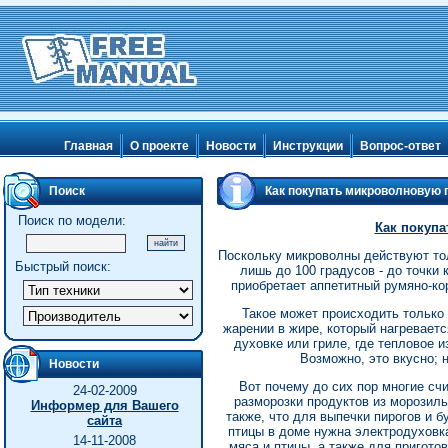
Главная
О проекте
Новости
Инструкции
Вопрос-ответ
Поиск
Как покупать микроволновую 
Поиск по модели:
Как покуп
Поскольку микроволны действуют то
Быстрый поиск:
лишь до 100 градусов - до точки 
приобретает аппетитный румяно-кор
Такое может происходить только 
жарении в жире, который нагреваетс
духовке или гриле, где тепловое и
Возможно, это вкусно; н
Новости
Вот почему до сих пор многие сч
24-02-2009
разморозки продуктов из морозиль
Информер для Вашего
также, что для выпечки пирогов и б
сайта
птицы в доме нужна электродуховка
14-11-2008
мяса и птицы, а также для пригото