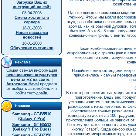
Загрузка Ваших
хозяйстве н
инструкций на сайт
Однако новые современные модели 
08-04-2008
технику. Чтобы мы могли воспроиз
Смена хостинга и
вкус, разработчики оснастили печь 
сервера
аромат, как из обычной духовки, то
18-01-2008
быстрее. А чтобы блюдо получало
Новая рассылка
конвекционный гриль, с вентилятор
новостей
18-01-2008
Обнуление счетчиков
Такая комбинированная печь м
микроволновым; с грилем (как в эле
микроволн и гриля; излучением 
конв
Реклама
Самая свежая информация
Новейшие элитные модели микров
венецианская штукатурка
приблизились к самым передовым
цена за м2 на сайте
. |
при
Автосалон Haval
предлага
ет выбрать автомобиль и п
В некоторых престижных моделях эт
ройти тест-драйв.
приготовление. Ведь вес продук
устанавливается в автоматических 
Новинки
разочаровать из-за неточности. Се
обеспечивает точные результаты. 
Samsung - GT-B5510
температура достигла 100 градусов, 
(Galaxy Y Pro)
приготовления больше не зависит от 
Samsung - GT-B5512
Поэтому достаточно всего лишь указ
(Galaxy Y Pro Duos)
кнопку "старт". Когда сенсор обн
встроенному микрокомпьютеру, тот о
Samsung - GT-B7350