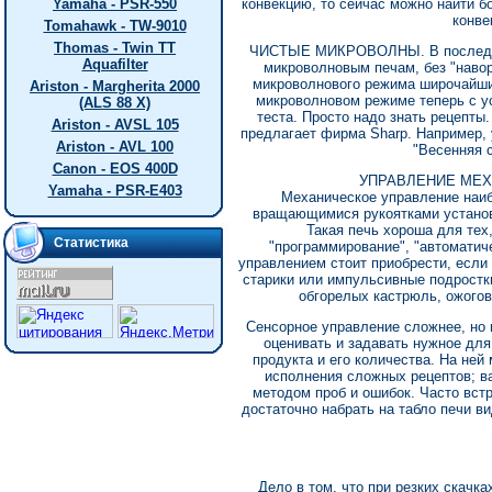
Yamaha - PSR-550
конвекцию, то сейчас можно найти 
конве
Tomahawk - TW-9010
Thomas - Twin TT
ЧИСТЫЕ МИКРОВОЛНЫ. В последнее
Aquafilter
микроволновым печам, без "навор
микроволнового режима широчайши
Ariston - Margherita 2000
микроволновом режиме теперь с у
(ALS 88 X)
теста. Просто надо знать рецепт
Ariston - AVSL 105
предлагает фирма Sharp. Например, 
Ariston - AVL 100
"Весенняя с
Canon - EOS 400D
УПРАВЛЕНИЕ МЕХ
Yamaha - PSR-E403
Механическое управление наиб
вращающимися рукоятками установи
Такая печь хороша для тех,
Статистика
"программирование", "автоматич
управлением стоит приобрести, если 
старики или импульсивные подростки
обгорелых кастрюль, ожогов
Сенсорное управление сложнее, но 
оценивать и задавать нужное для
продукта и его количества. На ней
исполнения сложных рецептов; в
методом проб и ошибок. Часто вс
достаточно набрать на табло печи ви
Дело в том, что при резких скачк