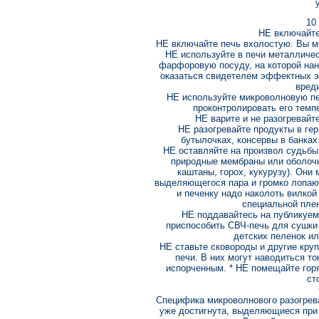
10
НЕ включайте
НЕ включайте печь вхолостую. Вы мо
НЕ используйте в печи металличес
фарфоровую посуду, на которой нан
оказаться свидетелем эффектных эл
вреди
НЕ используйте микроволновую пе
проконтролировать его темп
НЕ варите и не разогревайте
НЕ разогревайте продукты в гер
бутылочках, консервы в банках.
НЕ оставляйте на произвол судьбы
природные мембраны или оболочки
каштаны, горох, кукурузу). Они 
выделяющегося пара и громко лопаю
и печенку надо наколоть вилкой
специальной пле
НЕ поддавайтесь на публикуем
приспособить СВЧ-печь для сушки
детских пеленок и
НЕ ставьте сковороды и другие кр
печи. В них могут наводиться то
испорченным. * НЕ помещайте гор
ст
Специфика микроволнового разогрева
уже достигнута, выделяющиеся при