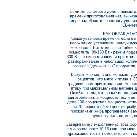
Если же вы имеете дело с новым д
времени приготовления нет, выбир
мере надобности понемногу увелич
СВЧ-тет
КАК ОБРАЩАТЬС
Кроме установки времени, если вы
необходимо установить наилучшую
микроволн. Вот маленькая табличк
осмыслить. 80-150 Вт - режим подде
300 Вт - размораживание и приготовл
размораживание в небольших количе
разогрев "деликатных" продуктов;
Бытует мнение, и оно мелькает да
рецептов, что мясо и птица в 
традиционном приготовлении. Но есл
птицу при максимальном нагреве д
Ошибка в том, что новые владельц
приготовления, а мощность, если ее 
деле 100-процентная мощность испол
при 70-процентной мощности, рыбу,
прожилками жира прогревается зам
лучше тушить на мощно
Заваривание лекарственных трав хор
в микроволновке 10-15 мин. при мощн
дрожжевое тесто, поместите его в 