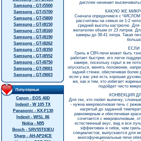
дисплее начинает высвечиватьс
Samsung - GT-I5500
КАКУЮ ЖЕ МИКР
Samsung - GT-I5700
Сначала определимся с ЧИСЛОМ 
Samsung - GT-I5800
рассчитаны на семью из 1-2 чело
Samsung - GT-I8150
средней высоты кастрюлю. Для с
желателен объем от 23 литров. Дл
Samsung - GT-I8160
камеры до 38-41 литра. Такая печ
Samsung - GT-I8190
большо
Samsung - GT-I8262
ЕСЛИ 
Samsung - GT-I8350
Гриль в СВЧ-печи может быть тэн
Samsung - GT-I8552
работает быстрее, его легче поддер
Samsung - GT-I8750
камере, поскольку скрыт в ее пот
опускаться, менять положение, напри
Samsung - GT-I9001
задней стенки, обеспечивая более 
Samsung - GT-I9003
если у вас уже есть хорошая духовка
же, как и тем, кто избегает жарен
подойдет чисто микро
Популярные
КОНВЕКЦИЯ Д
Canon - EOS 40D
Для тех, кто любит выпечку, слоены
Indesit - W 105 TX
- нужна микроволновая печь с режим
нагретый до заданной темпера
Panasonic - KX-F130
равномерным и обеспечивая крас
Indesit - WISL 86
сочетается с микроволновым, эт
Nokia - N95
естественный вкус, вид и все лу
эффективен и гибок, чем гриль
Bosch - SRV55T03EU
специалистов, выпускаются для и
Sharp - AH-AP24CE
многофункциональные печи обяз