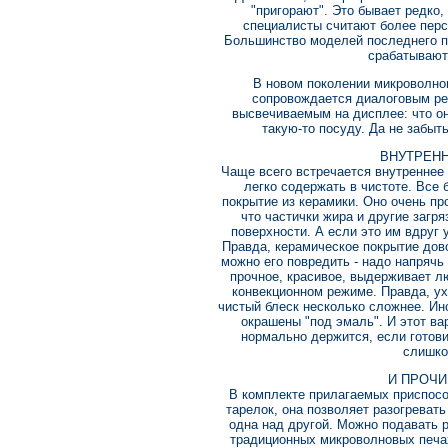
"пригорают". Это бывает редко,
специалисты считают более перс
Большинство моделей последнего п
срабатывают 
В новом поколении микроволно
сопровождается диалоговым ре
высвечиваемым на дисплее: что о
такую-то посуду. Да не забыт
ВНУТРЕНН
Чаще всего встречается внутреннее 
легко содержать в чистоте. Все
покрытие из керамики. Оно очень про
что частички жира и другие загр
поверхности. А если это им вдруг 
Правда, керамическое покрытие дово
можно его повредить - надо напряч
прочное, красивое, выдерживает л
конвекционном режиме. Правда, ух
чистый блеск несколько сложнее. Ин
окрашены "под эмаль". И этот ва
нормально держится, если готов
слишко
И ПРОЧИ
В комплекте прилагаемых приспос
тарелок, она позволяет разогревать
одна над другой. Можно подавать р
традиционных микроволновых печах