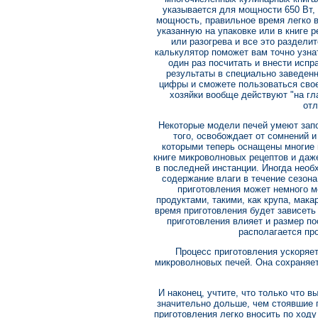
указывается для мощности 650 Вт, 
мощность, правильное время легко в
указанную на упаковке или в книге р
или разогрева и все это раздели
калькулятор поможет вам точно узна
один раз посчитать и внести испр
результаты в специально заведенн
цифры и сможете пользоваться сво
хозяйки вообще действуют "на гла
отл
Некоторые модели печей умеют зап
того, освобождает от сомнений 
которыми теперь оснащены многие м
книге микроволновых рецептов и даж
в последней инстанции. Иногда нео
содержание влаги в течение сезона
приготовления может немного ме
продуктами, такими, как крупа, мака
время приготовления будет зависеть 
приготовления влияет и размер п
располагается про
Процесс приготовления ускоряе
микроволновых печей. Она сохраняе
И наконец, учтите, что только что 
значительно дольше, чем стоявшие 
приготовления легко вносить по ходу