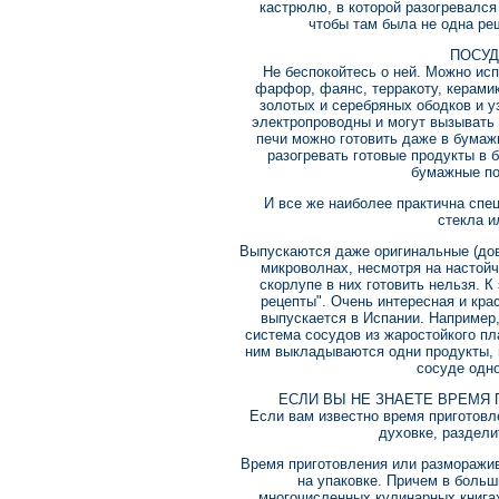
кастрюлю, в которой разогревался
чтобы там была не одна реш
ПОСУД
Не беспокойтесь о ней. Можно исп
фарфор, фаянс, терракоту, керамик
золотых и серебряных ободков и у
электропроводны и могут вызывать
печи можно готовить даже в бумаж
разогревать готовые продукты в 
бумажные по
И все же наиболее практична спе
стекла и
Выпускаются даже оригинальные (дов
микроволнах, несмотря на настойч
скорлупе в них готовить нельзя. 
рецепты". Очень интересная и кра
выпускается в Испании. Например,
система сосудов из жаростойкого пл
ним выкладываются одни продукты, в
сосуде одно
ЕСЛИ ВЫ НЕ ЗНАЕТЕ ВРЕМЯ
Если вам известно время приготовл
духовке, раздели
Время приготовления или разморажи
на упаковке. Причем в больш
многочисленных кулинарных книга