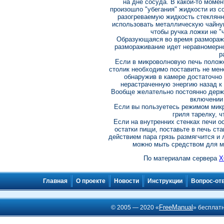
на дне сосуда. В какой-то момен
произошло "убегания" жидкости из со
разогреваемую жидкость стеклянн
использовать металлическую чайную
чтобы ручка ложки не "
Образующаяся во время разморажи
размораживание идет неравномерно
р
Если в микроволновую печь положе
столик необходимо поставить не мен
обнаружив в камере достаточно
нерастраченную энергию назад к 
Вообще желательно постоянно держа
включении 
Если вы пользуетесь режимом микр
гриля тарелку, 
Если на внутренних стенках печи 
остатки пищи, поставьте в печь ста
действием пара грязь размягчится и 
можно мыть средством для м
По материалам сервера
Х
Главная
О проекте
Новости
Инструкции
Вопрос-от
FreeManual
© 2005 — 2020 «
» бесплат