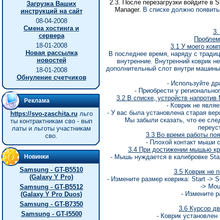
2.3.
После
перезагрузки
войдите
в
St
Загрузка Ваших
Manager.
В списке должно появитьс
инструкций на сайт
08-04-2008
Смена хостинга и
3.
сервера
Проблем
18-01-2008
3.1 У моего ком
Новая рассылка
В последнее время, наряду с тради
новостей
внутренние. Внутренний коврик не
дополнительный слот внутри машины
18-01-2008
Обнуление счетчиков
- Используйте др
- Приобрести у регионально
3.2 В списке, устройств напротив
Реклама
- Коврик не явля
- У вас была установлена старая вер
https://svo-zaschita.ru
льго
Мы забыли сказать, что ее сле
ты контрактникам сво - вып
переус
латы и льготы участникам
3.3 Во время работы поя
сво.
- Плохой контакт мыши с
3.4 При достижении мышью кра
Новинки
- Мышь нуждается в калибровке Start 
Samsung - GT-B5510
3.5 Коврик не 
(Galaxy Y Pro)
- Измените размер коврика: Start -> S
-> Mou
Samsung - GT-B5512
- Измените р
(Galaxy Y Pro Duos)
Samsung - GT-B7350
3.6 Курсор д
Samsung - GT-I5500
- Коврик установлен 