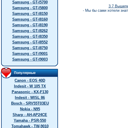
Samsung - GT-I5700
3.7 Вышеп
Samsung - GT-I5800
- Мы бы сами хотели знат
Samsung - GT-I8150
Samsung - GT-I8160
Samsung - GT-I8190
Samsung - GT-I8262
Samsung - GT-I8350
Samsung - GT-I8552
Samsung - GT-I8750
Samsung - GT-I9001
Samsung - GT-I9003
Популярные
Canon - EOS 40D
Indesit - W 105 TX
Panasonic - KX-F130
Indesit - WISL 86
Bosch - SRV55T03EU
Nokia - N95
Sharp - AH-AP24CE
Yamaha - PSR-550
Tomahawk - TW-9010