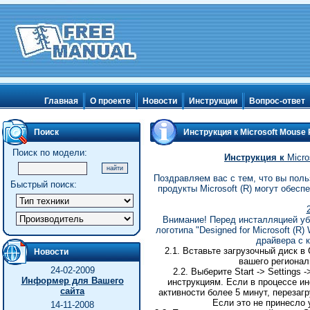
Главная
О проекте
Новости
Инструкции
Вопрос-ответ
Поиск
Инструкция к Microsoft Mouse
Поиск по модели:
Инструкция
к
Micro
Поздравляем вас с тем, что вы польз
Быстрый поиск:
продукты Microsoft (R) могут обес
Внимание! Перед инсталляцией уб
логотипа "Designed for Microsoft (R)
драйвера с 
2.1. Вставьте загрузочный диск в
Новости
вашего региональ
24-02-2009
2.2.
Выберите
Start -> Settings 
Информер для Вашего
инструкциям
.
Если в процессе и
сайта
активности более 5 минут, перезаг
Если это не принесло 
14-11-2008