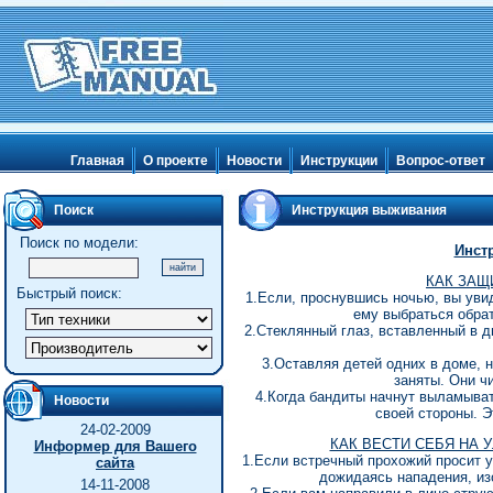
Главная
О проекте
Новости
Инструкции
Вопрос-ответ
Поиск
Инструкция выживания
Поиск по модели:
Инст
КАК ЗАЩ
Быстрый поиск:
1.Если, проснувшись ночью, вы увид
ему выбраться обра
2.Стеклянный глаз, вставленный в д
3.Оставляя детей одних в доме, н
заняты. Они ч
4.Когда бандиты начнут выламыват
Новости
своей стороны. 
24-02-2009
КАК ВЕСТИ СЕБЯ НА 
Информер для Вашего
1.Если встречный прохожий просит у
сайта
дожидаясь нападения, изо
14-11-2008