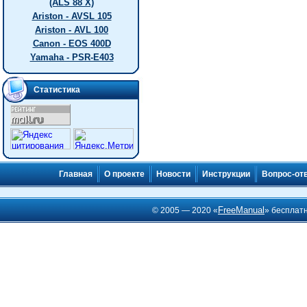
(ALS 88 X)
Ariston - AVSL 105
Ariston - AVL 100
Canon - EOS 400D
Yamaha - PSR-E403
Статистика
Главная
О проекте
Новости
Инструкции
Вопрос-от
FreeManual
© 2005 — 2020 «
» бесплат