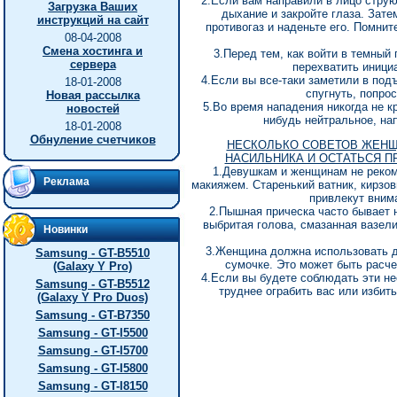
2.Если вам направили в лицо струю
Загрузка Ваших
дыхание и закройте глаза. Зате
инструкций на сайт
противогаз и наденьте его. Помнит
08-04-2008
Смена хостинга и
3.Перед тем, как войти в темный 
сервера
перехватить иници
4.Если вы все-таки заметили в под
18-01-2008
спугнуть, попро
Новая рассылка
5.Во время нападения никогда не к
новостей
нибудь нейтральное, нап
18-01-2008
Обнуление счетчиков
HЕСКОЛЬКО СОВЕТОВ ЖЕHЩ
HАСИЛЬHИКА И ОСТАТЬСЯ П
1.Девушкам и женщинам не реком
Реклама
макияжем. Старенький ватник, кирзов
привлекут вним
2.Пышная прическа часто бывает н
выбритая голова, смазанная вазел
Новинки
3.Женщина должна использовать д
Samsung - GT-B5510
сумочке. Это может быть расче
(Galaxy Y Pro)
4.Если вы будете соблюдать эти не
Samsung - GT-B5512
труднее ограбить вас или избить
(Galaxy Y Pro Duos)
Samsung - GT-B7350
Samsung - GT-I5500
Samsung - GT-I5700
Samsung - GT-I5800
Samsung - GT-I8150