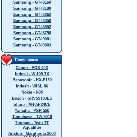
Samsung - GT-I8160
Samsung - GT-I8190
Samsung - GT-I8262
Samsung - GT-I8350
Samsung - GT-I8552
Samsung - GT-I8750
Samsung - GT-I9001
Samsung - GT-I9003
Популярные
Canon - EOS 40D
Indesit - W 105 TX
Panasonic - KX-F130
Indesit - WISL 86
Nokia - N95
Bosch - SRV55T03EU
Sharp - AH-AP24CE
Yamaha - PSR-550
Tomahawk - TW-9010
Thomas - Twin TT
Aquafilter
Ariston - Margherita 2000