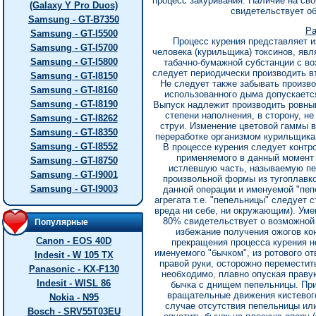
процесс закуривания. Наличие на св
(Galaxy Y Pro Duos)
свидетельствует о
Samsung - GT-B7350
Ра
Samsung - GT-I5500
Процесс курения представляет и
Samsung - GT-I5700
человека (курильщика) токсинов, яв
Samsung - GT-I5800
табачно-бумажной субстанции с в
следует периодически производить в
Samsung - GT-I8150
Не следует также забывать произв
Samsung - GT-I8160
использованного дыма допускается
Samsung - GT-I8190
Выпуск надлежит производить ровны
степени наполнения, в сторону, н
Samsung - GT-I8262
струи. Изменение цветовой гаммы 
Samsung - GT-I8350
переработке организмом курильщика
Samsung - GT-I8552
В процессе курения следует контр
применяемого в данный момент 
Samsung - GT-I8750
истлевшую часть, называемую пе
Samsung - GT-I9001
произвольной формы из тугоплавк
Samsung - GT-I9003
данной операции и именуемой "пеп
агрегата т.е. "пепельницы" следует 
вреда ни себе, ни окружающим). Уме
80% свидетельствует о возможной
Популярные
избежание получения ожогов ко
Canon - EOS 40D
прекращения процесса курения н
именуемого "бычком", из ротового о
Indesit - W 105 TX
правой руки, осторожно переместит
Panasonic - KX-F130
необходимо, плавно опуская праву
Indesit - WISL 86
бычка с днищем пепельницы. Прил
вpащательные движения кистевого
Nokia - N95
случае отсутствия пепельницы или
Bosch - SRV55T03EU