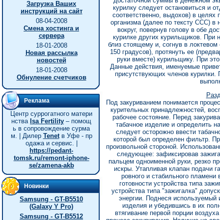
достаточной суммы в денежном экв
Загрузка Ваших
курилку следует остановиться и от
инструкций на сайт
соответственно, выдохов) в целях
08-04-2008
организма (далее по тексту ССС) в
Смена хостинга и
вокруг, повернув голову в обе до
сервера
курилке других курильщиков. При 
близ стоящему и, согнув в локтевом 
18-01-2008
150 градусов), протянуть ее (пред
Новая рассылка
руки вместе) курильщику. При эт
новостей
Данные действия, именуемые приве
18-01-2008
присутствующих членов курилки. 
Обнуление счетчиков
выполн
Разд
Реклама
Под закуриванием понимается процес
курительных принадлежностей, восп
Центр суррогатного матери
рабочее состояние. Перед закурива
нства
Isa Fertility
– помощ
табачное изделие и определить н
ь в сопровождение сурма
следует осторожно ввести табачно
м. | Дилер
Tenet
в Уфе - пр
которой был определен фильтр. Пр
одажа и сервис. |
произвольной стороной. Использован
https://pedant-
следующее: зафиксировав зажига
tomsk.ru/remont-iphone-
пальцем одноименной руки, резко пр
se/zamena-akb
искры. Утапливая клапан подачи г
ровного и стабильного пламени 
готовности устройства типа зажи
Новинки
устройства типа "зажигалка" допус
энергии. Поднеся используемый и
Samsung - GT-B5510
изделия и убедившись в их пол
(Galaxy Y Pro)
втягивание первой порции воздуха
Samsung - GT-B5512