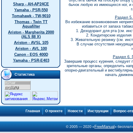
опустить бычок на плоскую опору (
Sharp - AH-AP24CE
бычок любую из имеющихся ног, и
г
Yamaha - PSR-550
Tomahawk - TW-9010
Раздел 5.
Thomas - Twin TT
Во избежание возникновения непри
Aquafilter
избавиться от запаха табак
1. Дезодорант для рта (см. ин
Ariston - Margherita 2000
2. Кондитерские изделия 
(ALS 88 X)
3. Жевательную резинку (см. инс
Ariston - AVSL 105
В случае отсутствия некурящи
Ariston - AVL 100
Canon - EOS 400D
Раздел 6. 
Yamaha - PSR-E403
Завершив процесс курения, следует п
зрительные органы, определить нап
опорно-двигательный и вестибулярн
Статистика
начать движен
Главная
О проекте
Новости
Инструкции
Вопрос-от
FreeManual
© 2005 — 2020 «
» бесплат