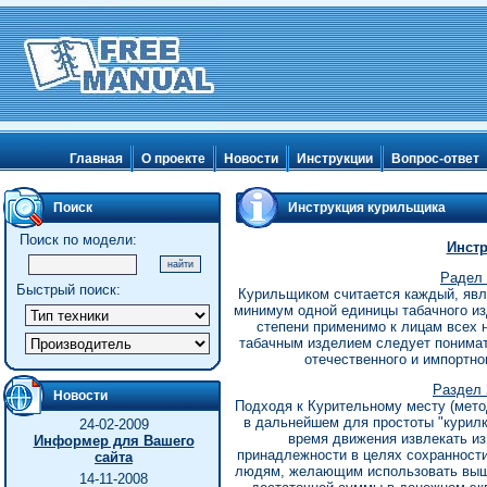
Главная
О проекте
Новости
Инструкции
Вопрос-ответ
Поиск
Инструкция курильщика
Поиск по модели:
Инст
Радел 
Быстрый поиск:
Курильщиком считается каждый, яв
минимум одной единицы табачного из
степени применимо к лицам всех 
табачным изделием следует понимать 
отечественного и импортно
Раздел 
Новости
Подходя к Куpительномy месту (мето
в дальнейшем для простоты "курилк
24-02-2009
время движения извлекать из
Информер для Вашего
принадлежности в целях сохранности
сайта
людям, желающим использовать выше
14-11-2008