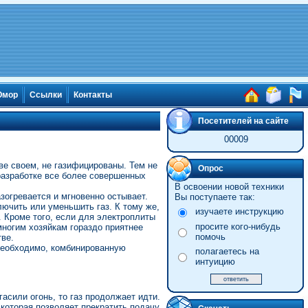
мор
Ссылки
Контакты
Посетителей на сайте
00009
ве своем, не газифицированы. Тем не
Опрос
разработке все более совершенных
В освоении новой техники
зогревается и мгновенно остывает.
Вы поступаете так:
лючить или уменьшить газ. К тому же,
изучаете инструкцию
. Кроме того, если для электроплиты
просите кого-нибудь
многим хозяйкам гораздо приятнее
помочь
ве.
 необходимо, комбинированную
полагаетесь на
интуицию
асили огонь, то газ продолжает идти.
 которая позволяет прекратить подачу