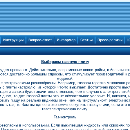
Инструкции
Вопрос-ответ
Информер
Статьи
Пресс-релизы
Ю
Выбираем газовую плиту
- удел прошлого. Действительно, современные новостройки, в большинст
уются достаточно большим спросом, что стимулирует производителей к 
моделей.
электрическими разнообразны. Например, газовая горелка мгновенно ра
 с плиты кастрюлю, из которой что-то выкипает. Достаточно просто вык
 гари и запаха будет значительно меньше, чем в случае с электроплитой
 дном, то для газовой плиты это не обязательное условие. И, наконец, 
товить пищу на реально видимом огне, чем на "виртуальном" электричест
 есть газ, то Вам выгоднее и экономичнее купить газовую или, если это
газоэлектрическую плиту.
Газ-контроль
езопасны в использовании. Если выкипевшая жидкость или сквозняк пог
. Практически все современные плиты оснащены функцией газ-контроля,