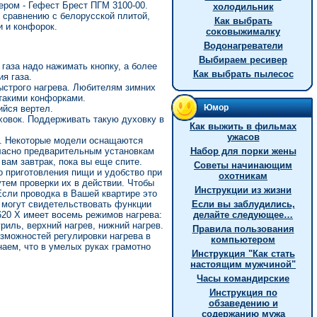
ером - Гефест Брест ПГМ 3100-00.
холодильник
 сравнению с белорусской плитой,
Как выбрать
 и конфорок.
соковыжималку
Водонагреватели
Выбираем ресивер
аза надо нажимать кнопку, а более
Как выбрать пылесос
я газа.
ыстрого нагрева. Любителям зимних
 такими конфорками.
Юмор
ийся вертел.
ховок. Поддерживать такую духовку в
Как выжить в фильмах
ужасов
и. Некоторые модели оснащаются
гласно предварительным установкам
Hабор для порки жены
вам завтрак, пока вы еще спите.
Советы начинающим
о приготовления пищи и удобство при
охотникам
тем проверки их в действии. Чтобы
Инструкции из жизни
сли проводка в Вашей квартире это
и могут свидетельствовать функции
Если вы заблудились,
620 X имеет восемь режимов нагрева:
делайте следующее…
риль, верхний нагрев, нижний нагрев.
Правила пользования
зможностей регулировки нагрева в
компьютером
наем, что в умелых руках грамотно
Инстpукция "Как стать
настоящим мужчиной"
Часы командирские
Инструкция по
обзаведению и
содержанию мужа