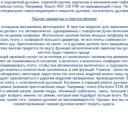
 и подсветкой духовки, горелкой-грилем, вертелом и механическим тайм
опейская плита. Например, Bosch HSF 135 FRF из нержавеющей стали. По
 специальное самоочищающееся покрытие духовки, газ-контроль духовки
Прочие параметры и приспособления
 оснащены механизмом автоподжига. В простых моделях для зажигания г
е делают это автоматически, одновременно с поворотом ручки включени
ие на размер конфорок. Желательно наличие более мощных конфорок б
искать плиту с конфоркой большого диаметра, не все плиты снабжаются
ите кур, приготовленных на гриле, то в духовке должен быть вращающ
этому многим придется по вкусу функция каталитической самоочистки ду
чистоте будет намного проще.
щий звуковой сигнал по истечении установленного промежутка времен
яет не ограничиваться сигналом, а включать и выключать конфорки со
граммировать плиту, чтобы она автоматически включилась и подогрела 
дствоваться количеством заложенных в ней функций. Главное - качеств
 обнаружить некоторые недостатки тех или иных моделей можно лишь пу
едует присмотреться к дорогим моделям проверенных производителей. Е
ую плиту с электрической духовкой. Косвенно о хорошей работе духовк
разных режимов приготовления пищи. Например, плита Electrolux EOB 6
й и нижний нагрев, режим пиццы, объемный турбогриль, гриль, большой г
дет выбрать именно тот режим, который вам подойдет больше всего. Во
ше, кроме того, газовые духовки не программируются. Однако, все мы з
спроектированная газовая духовка может творить чудеса.