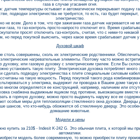
газа в случае угасания огня.
как: датчик температуры остывает и автоматически перекрывает подачу га
тве, подводки электричества не требуется, то есть, газ будет перекрыт
электричество.
о не всем. Дело в том, что при зажигании газа датчик нагревается не м
чи газа, то газ-контроль просто-напросто отключит его. Время срабатыв
окупатели просят отключить газ-контроль, считая, что с ними-то никако
ем, но перед покупкой выяснить, через какое время срабатывает датчик
Духовой шкаф
не столь совершенны, сколь их электрические родственники. Обеспечить
 электрические нагревательные элементы. Поэтому часто можно встретит
 духовку, или газовую духовку с электрическим грилем. Если Вы склоня
ожно установить такую плиту. Электрическая духовка потребляет много 
ли сделать подводку электричества к плите специальным силовым кабел
ассчитаны на такую мощность. Перед покупкой такого рода комбинирова
ультироваться у электрика, выдержит ли проводка в Вашем доме такую н
во многом определяется ее конструкцией, например, наличием или отсу
духовка снабжена выдвижным ящиком под противни, выезжающим вместе 
зать в горячую духовку, можно просто выдвинуть наружу все ее содерж
ют особые меры для теплоизоляции стеклянного окна духовки. Дверцы
е шансов, что кто-нибудь обожжется об стеклянную дверцу. Это особен
домашние животные.
Модели и цены
 купить за 210$ - Indesit K-242 G. Это обычная плита, к которой мы пр
автоматики.
приобрести модель более современную, то можно приобрести плиту произ