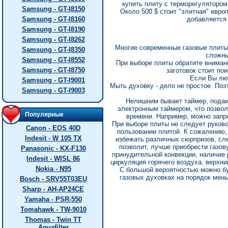
купить плиту с терморегулятором
Samsung - GT-I8150
Около 500 $ стоит "элитная" евр
Samsung - GT-I8160
добавляется
Samsung - GT-I8190
Samsung - GT-I8262
Многие современные газовые плиты
Samsung - GT-I8350
сложны
Samsung - GT-I8552
При выборе плиты обратите вниман
Samsung - GT-I8750
заготовок стоит по
Если Вы люб
Samsung - GT-I9001
Мыть духовку - дело не простое. По
Samsung - GT-I9003
Нелишним бывает таймер, подаю
электронным таймером, что позвол
Популярные
времени. Например, можно запро
При выборе плиты не следует руково
Canon - EOS 40D
пользовании плитой. К сожалению,
Indesit - W 105 TX
избежать различных сюрпризов, сл
позволит, лучше приобрести газов
Panasonic - KX-F130
принудительной конвекции, наличие 
Indesit - WISL 86
циркуляция горячего воздуха, верхни
Nokia - N95
С большой вероятностью можно бу
газовых духовках на порядок мень
Bosch - SRV55T03EU
Sharp - AH-AP24CE
Yamaha - PSR-550
Tomahawk - TW-9010
Thomas - Twin TT
Aquafilter