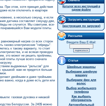
Скачать
Каталог всех инструкций в
за. При этом, хотя принцип действия
одном файле
, даже если отключить в квартире
гновенно, а несколько секунд, и если
Загрузить инструкцию
ания датчика составляет секунду-две,
й беды не случится. Мы советуем, все-
(инструкция по загрузке)
 у понравившейся Вам модели плиты.
Рассылка
 равномерный нагрев со всех сторон
Введите Ваш E-Mail:
ь газово-электрические "гибриды":
етесь к такому варианту, то стоит
электричества, и не всякая проводка
ем, это может не решить проблемы,
нной плиты лучше всего сначала
Статьи
агрузку.
тствием выдвижных "рельсов" для
Швейные машины
с крышкой: вам не придется больше
Выбираем швейную
имое.
машину
 делают двойными и даже тройными.
Выбираем фен для
но важно, когда в доме есть дети или
волос
Выбор мобильного
телефона
Как выбрать
ивыкли: газовая духовка и никакой
обогреватель
водства Белоруссии. За 240$ можно
Автомобильный