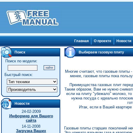
Главная
О проекте
Новости
Поиск
Выбираем газовую плиту
Поиск по модели:
Многие считают, что газовые плиты 
Быстрый поиск:
менее, газовые плиты пока польз
Преимущества газовых плит перед 
Таким образом, Вам не нужно снимать
если на плиту "убежало" молоко, то
нужна посуда с идеально плоским
го
Новости
Итак, если в Вашей квартире
24-02-2009
Информер для Вашего
сайта
14-11-2008
Газовые плиты старших поколений неб
Загрузка Ваших
Это чревато взрывом газа в квартире