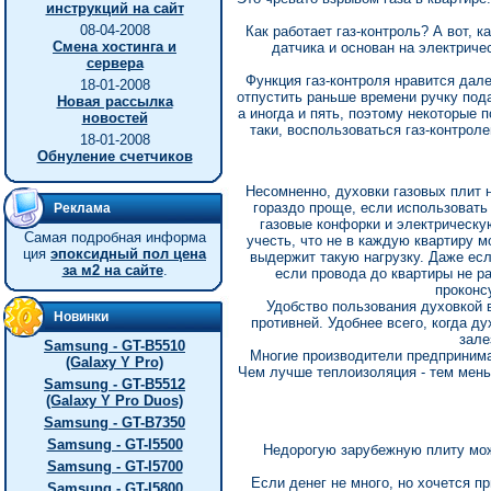
инструкций на сайт
08-04-2008
Как работает газ-контроль? А вот, 
Смена хостинга и
датчика и основан на электричес
сервера
Функция газ-контроля нравится далек
18-01-2008
отпустить раньше времени ручку пода
Новая рассылка
а иногда и пять, поэтому некоторые п
новостей
таки, воспользоваться газ-контрол
18-01-2008
Обнуление счетчиков
Несомненно, духовки газовых плит 
гораздо проще, если использовать
Реклама
газовые конфорки и электрическую
Самая подробная информа
учесть, что не в каждую квартиру м
ция
эпоксидный пол цена
выдержит такую нагрузку. Даже ес
за м2 на сайте
.
если провода до квартиры не р
проконс
Удобство пользования духовкой 
Новинки
противней. Удобнее всего, когда 
зале
Samsung - GT-B5510
Многие производители предпринима
(Galaxy Y Pro)
Чем лучше теплоизоляция - тем меньш
Samsung - GT-B5512
(Galaxy Y Pro Duos)
Samsung - GT-B7350
Samsung - GT-I5500
Недорогую зарубежную плиту можно
Samsung - GT-I5700
Если денег не много, но хочется 
Samsung - GT-I5800