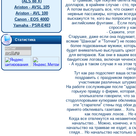
В трамвае, при покупке билета н
(ALS 88 X)
долларов, в крайнем случае - сто, п
Ariston - AVSL 105
А потом выслушать все, что скажет 
Ariston - AVL 100
нервные пассажиры, которым всегда 
выскажутся те, кого вы попросите 
Canon - EOS 400D
английскими фунтами... Если полу
Yamaha - PSR-E403
спросите у ка
- Скажите, этот
Старушке, даже если она подумает, 
Статистика
всякие "Шанхаи" и "Толчки") не позв
более подкованные мужики, которых
будет внимательно выслушать цокот
для ветеранов. Как они в вашем воз
бандитские логова, включая чеченск
- А куда в таком случае я на этом 
сего
Тут как раз подоспеет ваша оста
поздравить с праздником первог
участникам различных штурмо
На работе сослуживцам после "здрасс
горькую правду о фирме, которая 
злопыхатели говорили, что за
стодоллоровыми купюрами обклеивали
эти "старатели" стены под обои 
принято обклеивать газетами... Хоть
как последних лохов... Но
Когда все отвлекутся на незаметно
начальство... Можно, конечно, и 
начальство на трамвае не ездит, а 
глядя... Но начальство настолько 