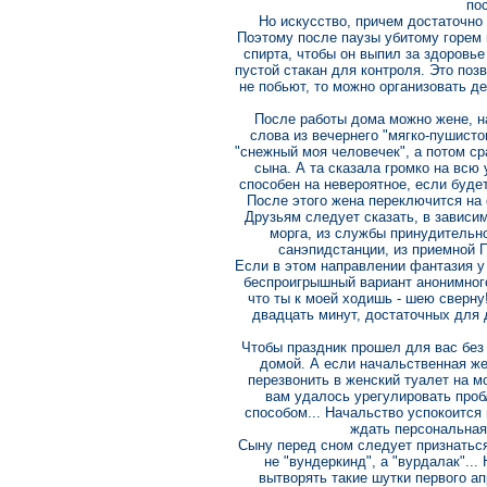
пос
Но искусство, причем достаточно 
Поэтому после паузы убитому горем 
спирта, чтобы он выпил за здоровь
пустой стакан для контроля. Это поз
не побьют, то можно организовать д
После работы дома можно жене, на
слова из вечернего "мягко-пушистог
"снежный моя человечек", а потом ср
сына. А та сказала громко на всю 
способен на невероятное, если будет
После этого жена переключится на 
Друзьям следует сказать, в зависим
морга, из службы принудительно
санэпидстанции, из приемной П
Если в этом направлении фантазия у 
беспроигрышный вариант анонимного
что ты к моей ходишь - шею сверну!
двадцать минут, достаточных для д
Чтобы праздник прошел для вас без
домой. А если начальственная жен
перезвонить в женский туалет на 
вам удалось урегулировать про
способом... Начальство успокоится 
ждать персональная 
Сыну перед сном следует признаться
не "вундеркинд", а "вурдалак"...
вытворять такие шутки первого а