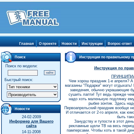
Главная
О проекте
Новости
Инструкции
Вопрос-ответ
Поиск
Инструкция по правильному п
Поиск по модели:
Инструкция по прав
ПРИНЦИПИ
Быстрый поиск:
Чем хорош праздник 1-е апреля? А 
магазины "Подарки" могут отдыхать!
заведения, обычно украшающие буд
сушить лапти! Тут ведь прежде чем
надо хоть маленькую подлянку ему 
рыбке зонтик. Здесь над
Первоапрельский праздник вообще не
Новости
И отличается от 2-го апреля, как юм
24-02-2009
быть так
Информер для Вашего
Занудству и тупости в этот ден
сайта
рекламные щели ТВ на весь период
памперсами. Чтобы хоть в такой де
14-11-2008