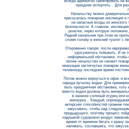
всегда адекватно среагировать на в
праздник испортить... Для ра
Начальству можно доверительно
присосалась пожарная инспекция и 
на запасные входы из женского
безопасности. А главное, инспекци
розетки, через которую положено 
Редкий начальник при этом не проль
сломя голову в женский туалет с 
Откровенно говоря, после евроремон
удосужилось побывать. И не то
неформальной обстановке, чтобы 
более начальство не сможет пожар
эвакуации застигнутых пожаром женщи
телевизору последнее время постоянн
Потом можно вернуться в офис и вс
народа бутылку водки. Для примирен
быть праздничная обстановка, хоть 
вместо водки должна быть минеральн
в заначке соленый огурец или к
мензурка... Каждый, опрокидывая
актерских способностей громкие по
закусывать, чтобы над следующим
предыдущего, поэтому процесс пойд
ладошкой судорожно воздух замахиват
время от времени бегать к крану з
наливать, сославшись, что закуска