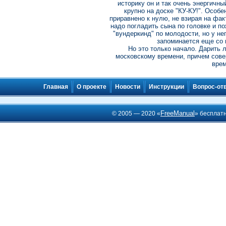
историку он и так очень энергичн
крупно на доске "КУ-КУ!". Особе
приравнено к нулю, не взирая на фак
надо погладить сына по головке и по
"вундеркинд" по молодости, но у не
запоминается еще со
Но это только начало. Дарить 
московскому времени, причем сове
врем
Главная
О проекте
Новости
Инструкции
Вопрос-от
FreeManual
© 2005 — 2020 «
» бесплат