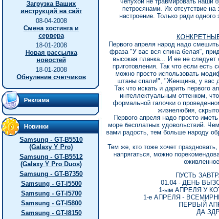
чепухой не травмировать наши 
Загрузка Ваших
петросянами. Их отсутствие на 
инструкций на сайт
настроение. Только ради одного 
08-04-2008
Смена хостинга и
сервера
КОНКРЕТНЫЕ
Первого апреля народ надо смешить
18-01-2008
фраза "У вас вся спина белая", пр
Новая рассылка
высокая планка... И ее не следуе
новостей
приготовления. Так что если есть 
18-01-2008
можно просто использовать модиф
Обнуление счетчиков
штаны спали!", "Женщина, у вас д
Так что искать и дарить первого а
интеллектуальным оттенком, чтоб
Реклама
формальной галочки о проведенном
жизнелюбия, скрытог
Первого апреля надо просто иметь 
море бесплатных удовольствий. Че
Новинки
вами радость, тем больше народу об
Samsung - GT-B5510
(Galaxy Y Pro)
Тем же, кто тоже хочет праздновать,
напрягаться, можно порекомендова
Samsung - GT-B5512
оживленное
(Galaxy Y Pro Duos)
Samsung - GT-B7350
ПУСТЬ ЗАВТР
01.04 - ДЕНЬ ВЫ
Samsung - GT-I5500
1-ым АПРЕЛЯ У К
Samsung - GT-I5700
1-е АПРЕЛЯ - ВСЕМИР
Samsung - GT-I5800
ПЕРВЫЙ АПР
ДА ЗД
Samsung - GT-I8150