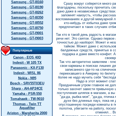
Samsung - GT-I8160
Сразу вокруг соберется много р
Samsung - GT-I8190
благодарны, поскольку прочитать св
дано даже в независимых средствах.
Samsung - GT-I8262
запомнят наизусть, чтобы рассказ
Samsung - GT-I8350
воспоминаниях и другой мемуарной ли
Samsung - GT-I8552
кто-нибудь от избытка даже гром
предпочитают в таких случаях отби
Samsung - GT-I8750
Samsung - GT-I9001
Так кто в такой день радость в мага
Samsung - GT-I9003
речи нет. Это святое. Однако первое
точностью до наоборот. Может и нез
тайком. Может даже с использо
балдежных средств, принятых в со
Популярные
подарка и даже вместо конфет. А
Canon - EOS 40D
своевр
Так что авторитетно заявляем - пл
Indesit - W 105 TX
свои карманы в поисках лишних ден
Panasonic - KX-F130
записанного где-то на спичечно
Indesit - WISL 86
переехавшего в Америку по билету
более не надо мучить себя "беспода
Nokia - N95
Надо в этот момент спат
Bosch - SRV55T03EU
Праздничным утром главное не дать
Sharp - AH-AP24CE
только захочет завести привычную 
поступления шляпок в магазин, а вы
Yamaha - PSR-550
"да-да, рыбка моя", "да-да, птичка 
Tomahawk - TW-9010
духе без длинных пауз, пока не 
Thomas - Twin TT
опустошенную посреди комнаты в п
Aquafilter
полотна, убегаете на работу, поск
отменял... В
Ariston - Margherita 2000