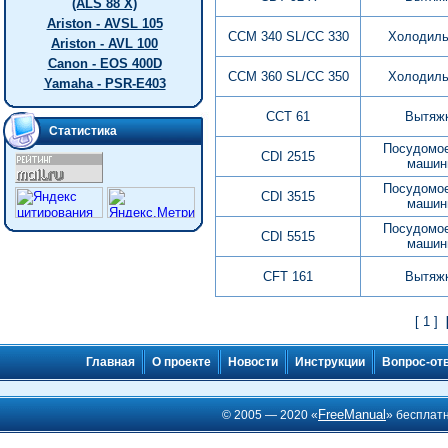
(ALS 88 X)
Ariston - AVSL 105
CCM 340 SL/CC 330
Холодиль
Ariston - AVL 100
Canon - EOS 400D
CCM 360 SL/CC 350
Холодиль
Yamaha - PSR-E403
CCT 61
Вытяж
Статистика
Посудомо
CDI 2515
машин
Посудомо
CDI 3515
машин
Посудомо
CDI 5515
машин
CFT 161
Вытяж
[ 1 ]
Главная
О проекте
Новости
Инструкции
Вопрос-от
FreeManual
© 2005 — 2020 «
» бесплат