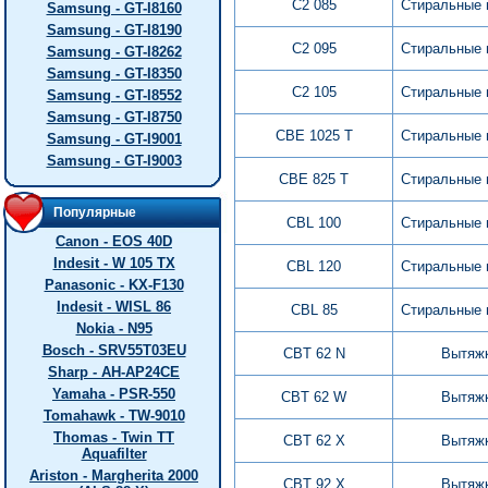
C2 085
Стиральные
Samsung - GT-I8160
Samsung - GT-I8190
C2 095
Стиральные
Samsung - GT-I8262
Samsung - GT-I8350
C2 105
Стиральные
Samsung - GT-I8552
Samsung - GT-I8750
CBE 1025 T
Стиральные
Samsung - GT-I9001
Samsung - GT-I9003
CBE 825 T
Стиральные
Популярные
CBL 100
Стиральные
Canon - EOS 40D
Indesit - W 105 TX
CBL 120
Стиральные
Panasonic - KX-F130
Indesit - WISL 86
CBL 85
Стиральные
Nokia - N95
Bosch - SRV55T03EU
CBT 62 N
Вытяж
Sharp - AH-AP24CE
Yamaha - PSR-550
CBT 62 W
Вытяж
Tomahawk - TW-9010
Thomas - Twin TT
CBT 62 X
Вытяж
Aquafilter
Ariston - Margherita 2000
CBT 92 X
Вытяж