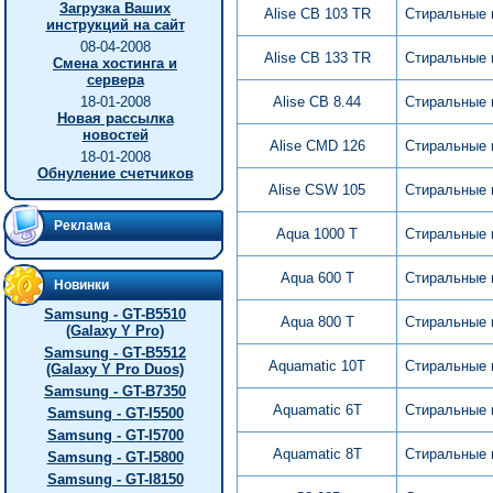
Загрузка Ваших
Alise CB 103 TR
Стиральные
инструкций на сайт
08-04-2008
Alise CB 133 TR
Стиральные
Смена хостинга и
сервера
18-01-2008
Alise CB 8.44
Стиральные
Новая рассылка
новостей
Alise CMD 126
Стиральные
18-01-2008
Обнуление счетчиков
Alise CSW 105
Стиральные
Реклама
Aqua 1000 T
Стиральные
Aqua 600 T
Стиральные
Новинки
Samsung - GT-B5510
Aqua 800 T
Стиральные
(Galaxy Y Pro)
Samsung - GT-B5512
Aquamatic 10T
Стиральные
(Galaxy Y Pro Duos)
Samsung - GT-B7350
Aquamatic 6T
Стиральные
Samsung - GT-I5500
Samsung - GT-I5700
Aquamatic 8T
Стиральные
Samsung - GT-I5800
Samsung - GT-I8150