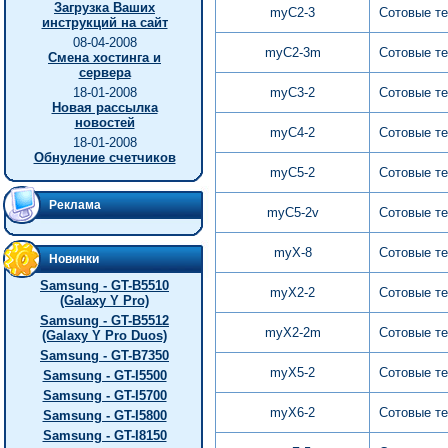
Загрузка Ваших
myC2-3
Сотовые т
инструкций на сайт
08-04-2008
myC2-3m
Сотовые т
Смена хостинга и
сервера
18-01-2008
myC3-2
Сотовые т
Новая рассылка
новостей
myC4-2
Сотовые т
18-01-2008
Обнуление счетчиков
myC5-2
Сотовые т
Реклама
myC5-2v
Сотовые т
myX-8
Сотовые т
Новинки
Samsung - GT-B5510
myX2-2
Сотовые т
(Galaxy Y Pro)
Samsung - GT-B5512
myX2-2m
Сотовые т
(Galaxy Y Pro Duos)
Samsung - GT-B7350
myX5-2
Сотовые т
Samsung - GT-I5500
Samsung - GT-I5700
myX6-2
Сотовые т
Samsung - GT-I5800
Samsung - GT-I8150