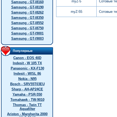
myZ-5
Сотовые т
Samsung - GT-I8160
Samsung - GT-I8190
myZ-55
Сотовые т
Samsung - GT-I8262
Samsung - GT-I8350
Samsung - GT-I8552
Samsung - GT-I8750
Samsung - GT-I9001
Samsung - GT-I9003
Популярные
Canon - EOS 40D
Indesit - W 105 TX
Panasonic - KX-F130
Indesit - WISL 86
Nokia - N95
Bosch - SRV55T03EU
Sharp - AH-AP24CE
Yamaha - PSR-550
Tomahawk - TW-9010
Thomas - Twin TT
Aquafilter
Ariston - Margherita 2000