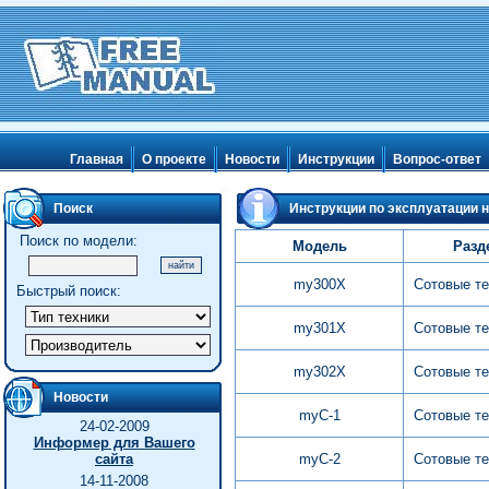
Главная
О проекте
Новости
Инструкции
Вопрос-ответ
Поиск
Инструкции по эксплуатации н
Поиск по модели:
Модель
Разд
my300X
Сотовые т
Быстрый поиск:
my301X
Сотовые т
my302X
Сотовые т
Новости
myC-1
Сотовые т
24-02-2009
Информер для Вашего
сайта
myC-2
Сотовые т
14-11-2008