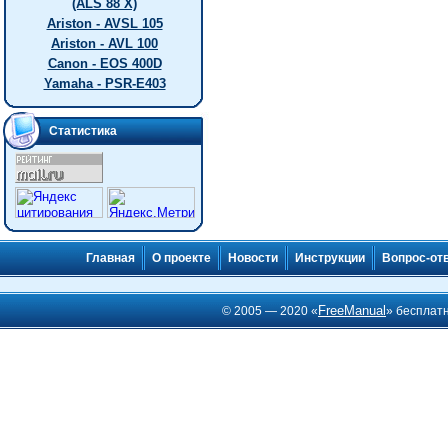
(ALS 88 X)
Ariston - AVSL 105
Ariston - AVL 100
Canon - EOS 400D
Yamaha - PSR-E403
Статистика
Главная
О проекте
Новости
Инструкции
Вопрос-от
FreeManual
© 2005 — 2020 «
» бесплат