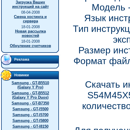
Загрузка Ваших
Модель 
инструкций на сайт
08-04-2008
Язык инст
Смена хостинга и
сервера
Тип инструкц
18-01-2008
Новая рассылка
новостей
экс
18-01-2008
Обнуление счетчиков
Размер инс
Формат файл
Реклама
Новинки
Скачать и
Samsung - GT-B5510
(Galaxy Y Pro)
S54M45X5
Samsung - GT-B5512
(Galaxy Y Pro Duos)
количество
Samsung - GT-B7350
Samsung - GT-I5500
Samsung - GT-I5700
Samsung - GT-I5800
Samsung - GT-I8150