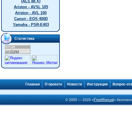
(ALS 88 X)
Ariston - AVSL 105
Ariston - AVL 100
Canon - EOS 400D
Yamaha - PSR-E403
Статистика
Главная
О проекте
Новости
Инструкции
Вопрос-от
FreeManual
© 2005 — 2020 «
» бесплат