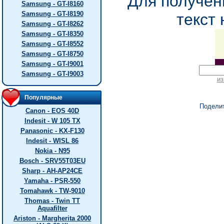
Для получен
Samsung - GT-I8160
Samsung - GT-I8190
текст 
Samsung - GT-I8262
Samsung - GT-I8350
Samsung - GT-I8552
Samsung - GT-I8750
Samsung - GT-I9001
Samsung - GT-I9003
из
Популярные
Подели
Canon - EOS 40D
Indesit - W 105 TX
Panasonic - KX-F130
Indesit - WISL 86
Nokia - N95
Bosch - SRV55T03EU
Sharp - AH-AP24CE
Yamaha - PSR-550
Tomahawk - TW-9010
Thomas - Twin TT
Aquafilter
Ariston - Margherita 2000