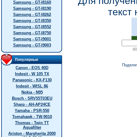
Для получен
Samsung - GT-I8160
Samsung - GT-I8190
текст 
Samsung - GT-I8262
Samsung - GT-I8350
Samsung - GT-I8552
Samsung - GT-I8750
Samsung - GT-I9001
Samsung - GT-I9003
из
Популярные
Подели
Canon - EOS 40D
Indesit - W 105 TX
Panasonic - KX-F130
Indesit - WISL 86
Nokia - N95
Bosch - SRV55T03EU
Sharp - AH-AP24CE
Yamaha - PSR-550
Tomahawk - TW-9010
Thomas - Twin TT
Aquafilter
Ariston - Margherita 2000