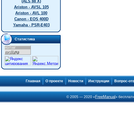
(ALS 88 X)
Ariston - AVSL 105
Ariston - AVL 100
Canon - EOS 400D
Yamaha - PSR-E403
Статистика
Главная
О проекте
Новости
Инструкции
Вопрос-от
FreeManual
© 2005 — 2020 «
» бесплат