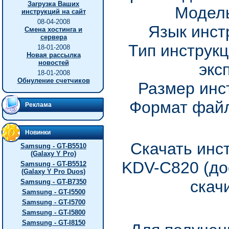
Загрузка Ваших
Модель
инструкций на сайт
08-04-2008
Язык инст
Смена хостинга и
сервера
Тип инструкц
18-01-2008
Новая рассылка
новостей
экс
18-01-2008
Обнуление счетчиков
Размер инс
Формат файл
Реклама
Новинки
Скачать инс
Samsung - GT-B5510
(Galaxy Y Pro)
KDV-C820 (до
Samsung - GT-B5512
(Galaxy Y Pro Duos)
скач
Samsung - GT-B7350
Samsung - GT-I5500
Samsung - GT-I5700
Samsung - GT-I5800
Samsung - GT-I8150