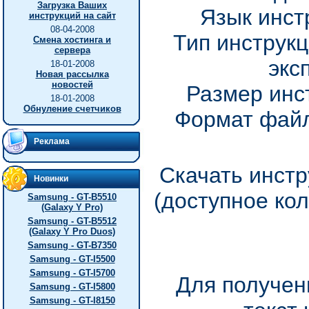
Загрузка Ваших
Язык инст
инструкций на сайт
08-04-2008
Тип инструкц
Смена хостинга и
сервера
экс
18-01-2008
Новая рассылка
новостей
Размер инс
18-01-2008
Обнуление счетчиков
Формат файл
Реклама
Скачать инстр
Новинки
(доступное ко
Samsung - GT-B5510
(Galaxy Y Pro)
Samsung - GT-B5512
(Galaxy Y Pro Duos)
Samsung - GT-B7350
Samsung - GT-I5500
Samsung - GT-I5700
Для получен
Samsung - GT-I5800
Samsung - GT-I8150