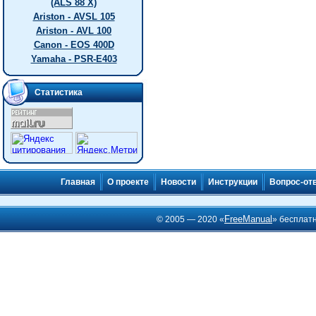
(ALS 88 X)
Ariston - AVSL 105
Ariston - AVL 100
Canon - EOS 400D
Yamaha - PSR-E403
Статистика
Главная
О проекте
Новости
Инструкции
Вопрос-от
FreeManual
© 2005 — 2020 «
» бесплат