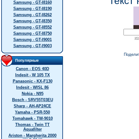
текст 
Samsung - GT-I8160
Samsung - GT-I8190
Samsung - GT-I8262
Samsung - GT-I8350
Samsung - GT-I8552
Samsung - GT-I8750
из
Samsung - GT-I9001
Samsung - GT-I9003
Подели
Популярные
Canon - EOS 40D
Indesit - W 105 TX
Panasonic - KX-F130
Indesit - WISL 86
Nokia - N95
Bosch - SRV55T03EU
Sharp - AH-AP24CE
Yamaha - PSR-550
Tomahawk - TW-9010
Thomas - Twin TT
Aquafilter
Ariston - Margherita 2000