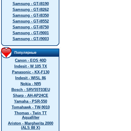
Samsung - GT-I8190
Samsung - GT-I8262
Samsung - GT-I8350
Samsung - GT-I8552
Samsung - GT-I8750
Samsung - GT-I9001
Samsung - GT-I9003
Популярные
Canon - EOS 40D
Indesit - W 105 TX
Panasonic - KX-F130
Indesit - WISL 86
Nokia - N95
Bosch - SRV55T03EU
Sharp - AH-AP24CE
Yamaha - PSR-550
Tomahawk - TW-9010
Thomas - Twin TT
Aquafilter
Ariston - Margherita 2000
(ALS 88 X)