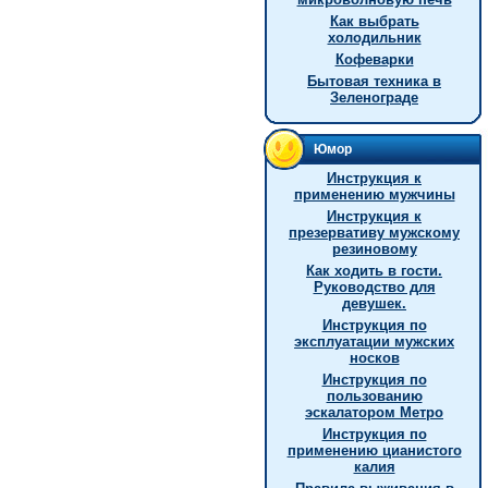
Как выбрать
холодильник
Кофеварки
Бытовая техника в
Зеленограде
Юмор
Инструкция к
применению мужчины
Инструкция к
презервативу мужскому
резиновому
Как ходить в гости.
Руководство для
девушек.
Инструкция по
эксплуатации мужских
носков
Инструкция по
пользованию
эскалатором Метро
Инстpукция по
пpименению цианистого
калия