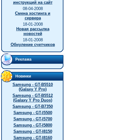
инструкций на сайт
08-04-2008
Смена хостинга и
сервера
18-01-2008
Новая рассылка
новостей
18-01-2008
Обнуление счетчиков
Реклама
Новинки
Samsung - GT-B5510
(Galaxy Y Pro)
Samsung - GT-B5512
(Galaxy Y Pro Duos)
Samsung - GT-B7350
Samsung - GT-I5500
Samsung - GT-I5700
Samsung - GT-I5800
Samsung - GT-I8150
Samsung - GT-I8160