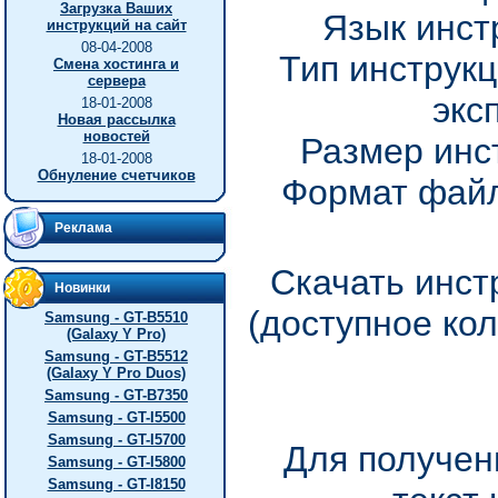
Загрузка Ваших
Язык инст
инструкций на сайт
08-04-2008
Тип инструкц
Смена хостинга и
сервера
экс
18-01-2008
Новая рассылка
новостей
Размер инс
18-01-2008
Обнуление счетчиков
Формат файл
Реклама
Скачать инстр
Новинки
(доступное ко
Samsung - GT-B5510
(Galaxy Y Pro)
Samsung - GT-B5512
(Galaxy Y Pro Duos)
Samsung - GT-B7350
Samsung - GT-I5500
Samsung - GT-I5700
Для получен
Samsung - GT-I5800
Samsung - GT-I8150