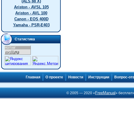
(ALS 88 X)
Ariston - AVSL 105
Ariston - AVL 100
Canon - EOS 400D
Yamaha - PSR-E403
Статистика
Главная
О проекте
Новости
Инструкции
Вопрос-от
FreeManual
© 2005 — 2020 «
» бесплат