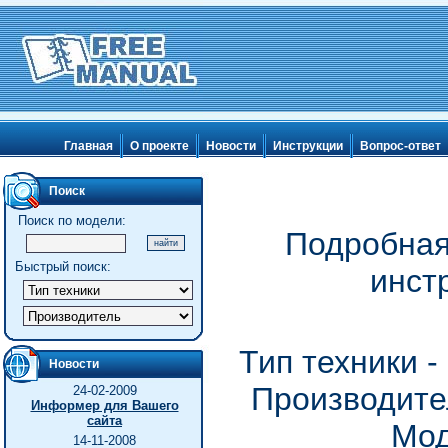
Главная
О проекте
Новости
Инструкции
Вопрос-ответ
Поиск
Поиск по модели:
Подробная
Быстрый поиск:
инст
Тип техники 
Новости
Производител
24-02-2009
Информер для Вашего
сайта
Мод
14-11-2008