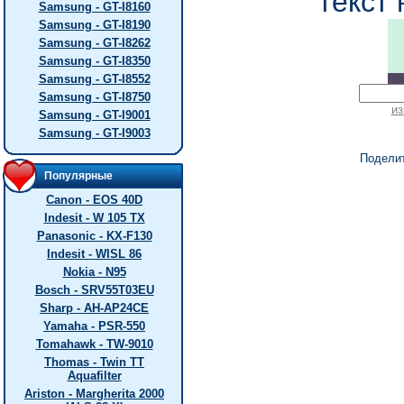
текст 
Samsung - GT-I8160
Samsung - GT-I8190
Samsung - GT-I8262
Samsung - GT-I8350
Samsung - GT-I8552
Samsung - GT-I8750
из
Samsung - GT-I9001
Samsung - GT-I9003
Подели
Популярные
Canon - EOS 40D
Indesit - W 105 TX
Panasonic - KX-F130
Indesit - WISL 86
Nokia - N95
Bosch - SRV55T03EU
Sharp - AH-AP24CE
Yamaha - PSR-550
Tomahawk - TW-9010
Thomas - Twin TT
Aquafilter
Ariston - Margherita 2000