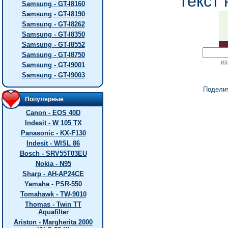
текст 
Samsung - GT-I8160
Samsung - GT-I8190
Samsung - GT-I8262
Samsung - GT-I8350
Samsung - GT-I8552
Samsung - GT-I8750
из
Samsung - GT-I9001
Samsung - GT-I9003
Подели
Популярные
Canon - EOS 40D
Indesit - W 105 TX
Panasonic - KX-F130
Indesit - WISL 86
Bosch - SRV55T03EU
Nokia - N95
Sharp - AH-AP24CE
Yamaha - PSR-550
Tomahawk - TW-9010
Thomas - Twin TT
Aquafilter
Ariston - Margherita 2000