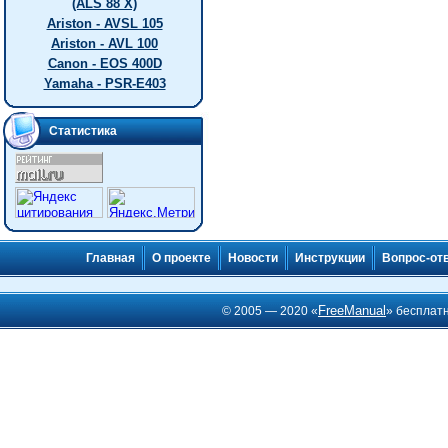
(ALS 88 X)
Ariston - AVSL 105
Ariston - AVL 100
Canon - EOS 400D
Yamaha - PSR-E403
Статистика
Главная
О проекте
Новости
Инструкции
Вопрос-от
FreeManual
© 2005 — 2020 «
» бесплат