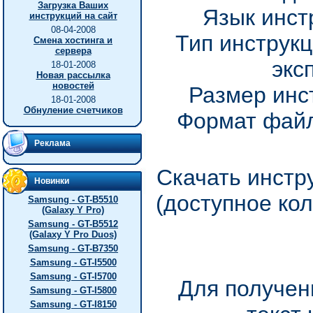
Загрузка Ваших
Язык инст
инструкций на сайт
08-04-2008
Тип инструкц
Смена хостинга и
сервера
экс
18-01-2008
Новая рассылка
новостей
Размер инс
18-01-2008
Обнуление счетчиков
Формат файл
Реклама
Скачать инстр
Новинки
(доступное ко
Samsung - GT-B5510
(Galaxy Y Pro)
Samsung - GT-B5512
(Galaxy Y Pro Duos)
Samsung - GT-B7350
Samsung - GT-I5500
Samsung - GT-I5700
Для получен
Samsung - GT-I5800
Samsung - GT-I8150