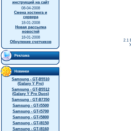
инструкций на сайт
08-04-2008
Смена хостинга и
сервера
18-01-2008
Новая рассылка
новостей
18-01-2008
2.1
Обнуление счетчиков
Реклама
Новинки
Samsung - GT-B5510
(Galaxy Y Pro)
Samsung - GT-B5512
(Galaxy Y Pro Duos)
Samsung - GT-B7350
Samsung - GT-I5500
Samsung - GT-I5700
Samsung - GT-I5800
Samsung - GT-I8150
Samsung - GT-I8160