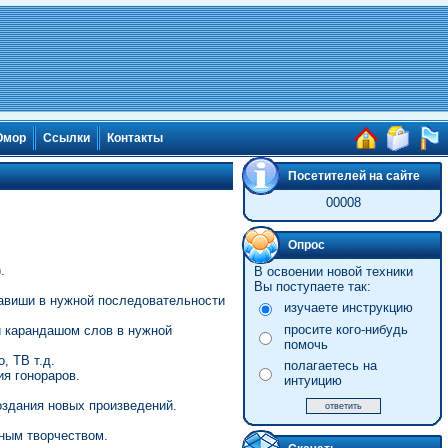
мор
Ссылки
Контакты
Посетителей на сайте
00008
Опрос
.
В освоении новой техники
Вы поступаете так:
лавиши в нужной последовательности
изучаете инструкцию
просите кого-нибудь
и карандашом слов в нужной
помочь
, ТВ т.д.
полагаетесь на
ия гонораров.
интуицию
оздания новых произведений.
ным творчеством.