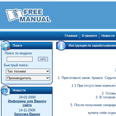
Главная
О проекте
Новости
Поиск
Инструкция по зарабатывани
Поиск по модели:
Быстрый поиск:
1. Приготовьте запас бумаги. Сядь
1.1 При отсутствии компью
Новости
2. Готов
24-02-2009
3. В готовом
Информер для Вашего
сайта
5. После получения гонорар
14-11-2008
купите себе отд
Загрузка Ваших