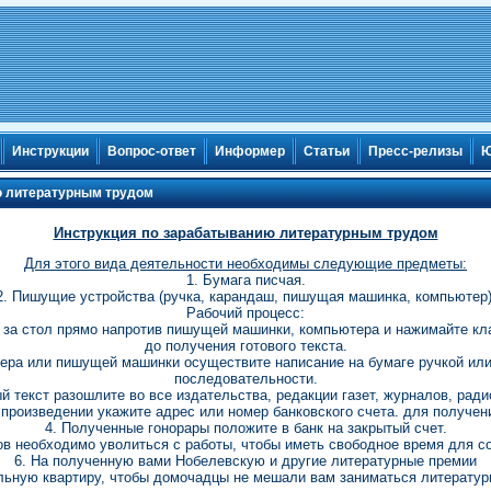
Инструкции
Вопрос-ответ
Информер
Статьи
Пресс-релизы
Ю
ю литературным трудом
Инструкция по зарабатыванию литературным трудом
Для этого вида деятельности необходимы следующие предметы:
1. Бумага писчая.
2. Пишущие устройства (ручка, карандаш, пишущая машинка, компьютер)
Рабочий процесс:
те за стол прямо напротив пишущей машинки, компьютера и нажимайте к
до получения готового текста.
тера или пишущей машинки осуществите написание на бумаге ручкой ил
последовательности.
ый текст разошлите во все издательства, редакции газет, журналов, радио
 произведении укажите адрес или номер банковского счета. для получен
4. Полученные гонорары положите в банк на закрытый счет.
ов необходимо уволиться с работы, чтобы иметь свободное время для с
6. На полученную вами Нобелевскую и другие литературные премии
ельную квартиру, чтобы домочадцы не мешали вам заниматься литератур