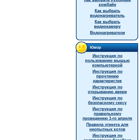
комбайн
Как выбрать
водонагреватель
Как выбрать
видеокамеру
Водонагреватели
Юмор
Инструкция по
пользованию мышью
компьютерной
Инструкция по
прочтению
характеристик
Инструкция по
открыванию двери
Инструкция по
безопасному сексу
Инструкция по
правильному
проведению 1-го апреля
Правила этикета для
неопытных котов
Инструкция по