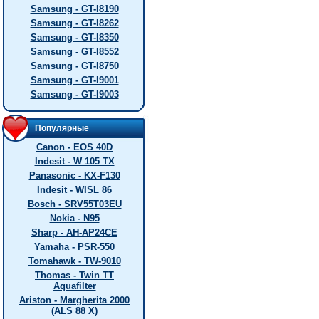
Samsung - GT-I8190
Samsung - GT-I8262
Samsung - GT-I8350
Samsung - GT-I8552
Samsung - GT-I8750
Samsung - GT-I9001
Samsung - GT-I9003
Популярные
Canon - EOS 40D
Indesit - W 105 TX
Panasonic - KX-F130
Indesit - WISL 86
Bosch - SRV55T03EU
Nokia - N95
Sharp - AH-AP24CE
Yamaha - PSR-550
Tomahawk - TW-9010
Thomas - Twin TT
Aquafilter
Ariston - Margherita 2000
(ALS 88 X)