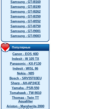
Samsung - GT-I8160
Samsung - GT-I8190
Samsung - GT-I8262
Samsung - GT-I8350
Samsung - GT-I8552
Samsung - GT-I8750
Samsung - GT-I9001
Samsung - GT-I9003
Популярные
Canon - EOS 40D
Indesit - W 105 TX
Panasonic - KX-F130
Indesit - WISL 86
Nokia - N95
Bosch - SRV55T03EU
Sharp - AH-AP24CE
Yamaha - PSR-550
Tomahawk - TW-9010
Thomas - Twin TT
Aquafilter
Ariston - Margherita 2000