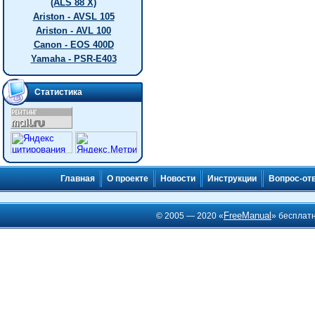
(ALS 88 X)
Ariston - AVSL 105
Ariston - AVL 100
Canon - EOS 400D
Yamaha - PSR-E403
Статистика
Главная
О проекте
Новости
Инструкции
Вопрос-от
FreeManual
© 2005 — 2020 «
» бесплат