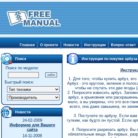
Главная
О проекте
Новости
Инструкции
Вопрос-ответ
Поиск
Инструкция по покупке арбуза
Поиск по модели:
Инструкц
1. Для того, чтобы купить арбуз, ег
Быстрый поиск:
Арбуз - это круглое, зеленое и поло
чтобы не спутать эти две ягоды (а
2. Попросите взвесить арбуз. Запомн
арбуз, а крыжовник или раскрашенны
мало, а вы уверены, что это все-так
всего, она даже завышена, но заниж
Новости
3. Постучите по арбузу. Если вам
24-02-2009
гулким, как будто он пустой. Если а
Информер для Вашего
сайта
4. Попросите разрезать арбуз. Вы 
обязательные вещи. Во-первых, раз
14-11-2008