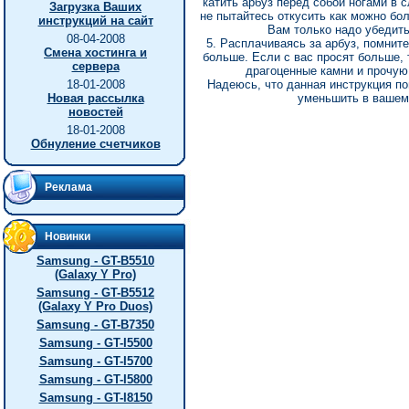
катить арбуз перед собой ногами в с
Загрузка Ваших
не пытайтесь откусить как можно бол
инструкций на сайт
Вам только надо убедить
08-04-2008
5. Расплачиваясь за арбуз, помните
Смена хостинга и
больше. Если с вас просят больше, 
сервера
драгоценные камни и прочую 
18-01-2008
Надеюсь, что данная инструкция п
Новая рассылка
уменьшить в вашем
новостей
18-01-2008
Обнуление счетчиков
Реклама
Новинки
Samsung - GT-B5510
(Galaxy Y Pro)
Samsung - GT-B5512
(Galaxy Y Pro Duos)
Samsung - GT-B7350
Samsung - GT-I5500
Samsung - GT-I5700
Samsung - GT-I5800
Samsung - GT-I8150