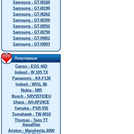
Samsung - GT-I8160
Samsung - GT-I8190
Samsung - GT-I8262
Samsung - GT-I8350
Samsung - GT-I8552
Samsung - GT-I8750
Samsung - GT-I9001
Samsung - GT-I9003
Популярные
Canon - EOS 40D
Indesit - W 105 TX
Panasonic - KX-F130
Indesit - WISL 86
Nokia - N95
Bosch - SRV55T03EU
Sharp - AH-AP24CE
Yamaha - PSR-550
Tomahawk - TW-9010
Thomas - Twin TT
Aquafilter
Ariston - Margherita 2000