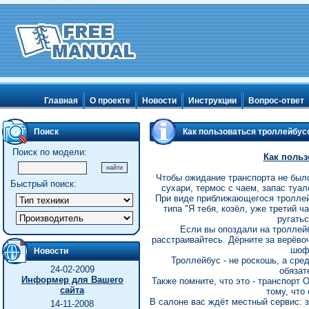
Главная
О проекте
Новости
Инструкции
Вопрос-ответ
Поиск
Как пользоваться троллейбус
Поиск по модели:
Как поль
Чтобы ожидание транспорта не было
Быстрый поиск:
сухари, термос с чаем, запас туа
При виде приближающегося троллей
типа "Я тебя, козёл, уже третий 
ругатьс
Если вы опоздали на троллейб
расстраивайтесь. Дёрните за верёвоч
шоф
Новости
Троллейбус - не роскошь, а сре
24-02-2009
обязат
Информер для Вашего
Также помните, что это - транспорт
сайта
тому, что
В салоне вас ждёт местный сервис: 
14-11-2008