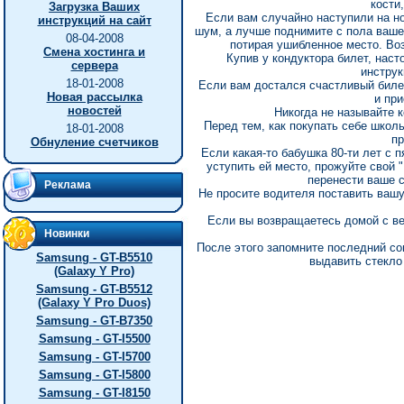
кости
Загрузка Ваших
Если вам случайно наступили на но
инструкций на сайт
шум, а лучше поднимите с пола вашег
08-04-2008
потирая ушибленное место. Во
Смена хостинга и
Купив у кондуктора билет, наст
сервера
инструк
18-01-2008
Если вам достался счастливый билет
Новая рассылка
и при
новостей
Никогда не называйте 
Перед тем, как покупать себе школь
18-01-2008
пр
Обнуление счетчиков
Если какая-то бабушка 80-ти лет с
уступить ей место, прожуйте свой 
перенести ваше с
Реклама
Не просите водителя поставить вашу
Если вы возвращаетесь домой с ве
Новинки
После этого запомните последний со
Samsung - GT-B5510
выдавить стекло
(Galaxy Y Pro)
Samsung - GT-B5512
(Galaxy Y Pro Duos)
Samsung - GT-B7350
Samsung - GT-I5500
Samsung - GT-I5700
Samsung - GT-I5800
Samsung - GT-I8150