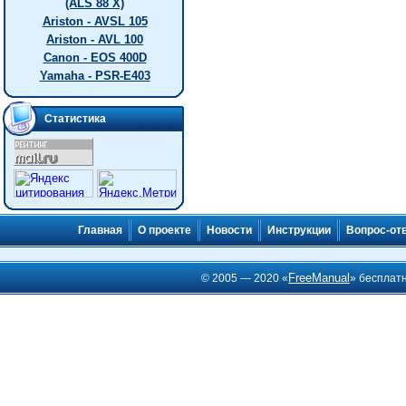
(ALS 88 X)
Ariston - AVSL 105
Ariston - AVL 100
Canon - EOS 400D
Yamaha - PSR-E403
Статистика
Главная
О проекте
Новости
Инструкции
Вопрос-от
FreeManual
© 2005 — 2020 «
» бесплат