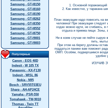
Samsung - GT-I8150
1. Основной поражающий ф
2. Как известно, у таракана ш
Samsung - GT-I8160
Samsung - GT-I8190
Samsung - GT-I8262
План эвакуации надо повесить на ви
человека! При эвакуации следует 
Samsung - GT-I8350
ходах можно идти, не сгибаясь, в
Samsung - GT-I8552
отдыха и приема пищи. Зоны, 
Samsung - GT-I8750
Ни в коем случае не пейте сырую в
Samsung - GT-I9001
пить, мыть
Samsung - GT-I9003
При этом на берегу должны остав
поддаться панике вам поможет ради
ОМП. Особям, подвергшимся возде
Популярные
удобно 
Canon - EOS 40D
ИЗУЧИВ Э
Indesit - W 105 TX
Panasonic - KX-F130
Indesit - WISL 86
Nokia - N95
Bosch - SRV55T03EU
Sharp - AH-AP24CE
Yamaha - PSR-550
Tomahawk - TW-9010
Thomas - Twin TT
Aquafilter