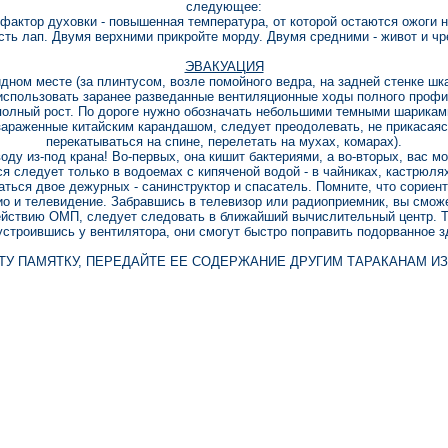
следующее:
актор духовки - повышенная температура, от которой остаются ожоги н
есть лап. Двумя верхними прикройте морду. Двумя средними - живот и чр
ЭВАКУАЦИЯ
дном месте (за плинтусом, возле помойного ведра, на задней стенке шка
использовать заранее разведанные вентиляционные ходы полного профил
 полный рост. По дороге нужно обозначать небольшими темными шарикам
зараженные китайским карандашом, следует преодолевать, не прикасаясь
перекатываться на спине, перелетать на мухах, комарах).
оду из-под крана! Во-первых, она кишит бактериями, а во-вторых, вас 
ся следует только в водоемах с кипяченой водой - в чайниках, кастрюлях
аться двое дежурных - санинструктор и спасатель. Помните, что сориент
о и телевидение. Забравшись в телевизор или радиоприемник, вы смож
йствию ОМП, следует следовать в ближайший вычислительный центр. Та
устроившись у вентилятора, они смогут быстро поправить подорванное з
ТУ ПАМЯТКУ, ПЕРЕДАЙТЕ ЕЕ СОДЕРЖАНИЕ ДРУГИМ ТАРАКАНАМ ИЗ 