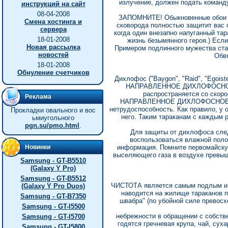
излучение, должен подать команд
инструкций на сайт
08-04-2008
ЗАПОМНИТЕ! Обыкновенные обои осл
Смена хостинга и
сковорода полностью защитит вас о
сервера
когда один внезапно напуганный тар
18-01-2008
жизнь безымянного героя.) Если
Новая рассылка
Примером подлинного мужества стал
новостей
Обвя
18-01-2008
Обнуление счетчиков
Дихлофос ("Baygon", "Raid", "Egoi
НАПРАВЛЕННОЕ ДИХЛОФОСНОЕ
распространяется со скор
Реклама
НАПРАВЛЕННОЕ ДИХЛОФОСНОЕ ИЗ
нетрудоспособность. Как правило, у
Прокладки овального и вос
него. Таким тараканам с каждым 
ьмиугольного
pgn.su/pmo.html
.
Для защиты от дихлофоса след
воспользоваться влажной поло
Новинки
информация. Помните первомайскую
выселяющего газа в воздухе превыш
Samsung - GT-B5510
(Galaxy Y Pro)
Samsung - GT-B5512
ЧИСТОТА является самым подлым и г
(Galaxy Y Pro Duos)
наводится на жилище тараканов п
Samsung - GT-B7350
швабра" (по убойной силе превос
Samsung - GT-I5500
небрежности в обращении с собств
Samsung - GT-I5700
годятся гречневая крупа, чай, сух
Samsung - GT-I5800