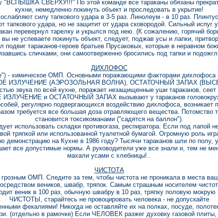
у "ВСПЫШКА СВЕРХУ!!!" По этой команде все тараканы обязаны прекра
кухни, немедленно покинуть объект и проследовать в укрытие!
абляют силу тапкового удара в 3-5 раз. Линолеум - в 10 раз. Плинтус
т тапкового удара, но не защитит от удара сковородой. Сильный испуг 
акан перевернул тарелку и укрылся под нею. (К сожалению, горячий бо
 вы не успеваете покинуть объект, следует, поджав усы и лапки, притвор
 подвиг тараканов-героев братьев Прусаковых, которые в неравном бою
завшись спичками, они самоотверженно бросились под тапки и подожгл
ДИХЛОФОС
ste") - химическое ОМП. Основными поражающими факторами дихлофоса 
 ИЗЛУЧЕНИЕ (АЭРОЗОЛЬНАЯ ВОЛНА), ОСТАТОЧНЫЙ ЗАПАХ (ВЫСЕЛЯ
остью звука по всей кухне, поражает незащищенные уши тараканов, сеет
ЛУЧЕНИЕ и ОСТАТОЧНЫЙ ЗАПАХ вызывают у тараканов головокружен
 особей, регулярно подвергающихся воздействию дихлофоса, возникает 
разом требуется все большая доза отравляющего вещества. Потомство та
становится токсикоманами ("садятся на баллон").
ует использовать складки противогаза, респиратора. Если под лапой не
вой тряпкой или использованной туалетной бумагой. Огромную роль игр
 демонстрацию на Кухне в 1986 году? Тысячи тараканов шли по полу, у
ает все допустимые нормы. А руководители уже все знали и, тем не ме
махали усами с хлебницы!..
ЧИСТОТА
розным ОМП. Следите за тем, чтобы чистота не проникала в места ваше
осредством веников, швабр, тряпок. Самым страшным носителем чистот
ходит веник в 100 раз, обычную швабру в 10 раз, тряпку половую мокру
ЧИСТОТЫ, старайтесь не провоцировать человека - не допускайте
енными фекалиями! Никогда не оставляйте их на полках, посуде, полоте
ари. (отдельно в рамочке) Если ЧЕЛОВЕК разжег духовку газовой плиты,