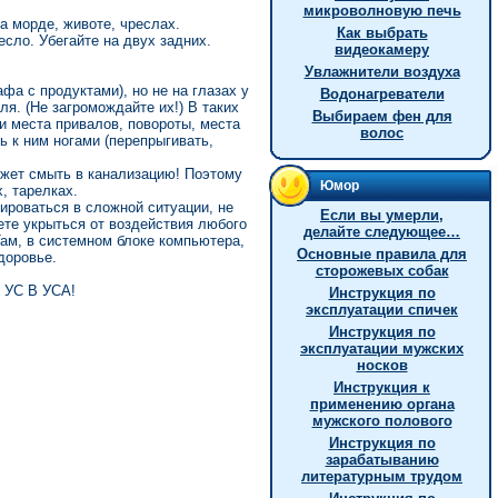
микроволновую печь
а морде, животе, чреслах.
Как выбрать
есло. Убегайте на двух задних.
видеокамеру
Увлажнители воздуха
фа с продуктами), но не на глазах у
Водонагреватели
я. (Не загромождайте их!) В таких
Выбираем фен для
и места привалов, повороты, места
волос
 к ним ногами (перепрыгивать,
может смыть в канализацию! Поэтому
Юмор
, тарелках.
ироваться в сложной ситуации, не
Если вы умерли,
ете укрыться от воздействия любого
делайте следующее…
м, в системном блоке компьютера,
Основные правила для
доровье.
сторожевых собак
УС В УСА!
Инструкция по
эксплуатации спичек
Инструкция по
эксплуатации мужских
носков
Инструкция к
применению органа
мужского полового
Инструкция по
зарабатыванию
литературным трудом