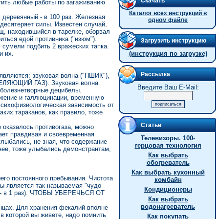
Скачать
тить любые работы по загаживанию
Каталог всех инструкций в
 деревянный - в 100 раз. Железная
одном файле
удесятеряет силы. Известен случай,
рщ, находившийся в тарелке, оборвал
иться едой противника ("изюм").
Загрузить инструкцию
 сумели подбить 2 вражеских тапка.
и их.
(инструкция по загрузке)
Рассылка
являются: звуковая волна ("ПШИК"),
ЮЩИЙ ГАЗ). Звуковая волна
Введите Ваш E-Mail:
 болезнетворные децибелы.
ие и галлюцинации, временную
психофизиологическая зависимость от
ких тараканов, как правило, тоже
Статьи
 оказалось противогаза, можно
ает правдивая и своевременная
Телевизоры. 100-
лыбались, не зная, что содержание
герцовая технология
нее, тоже улыбались демонстрантам,
Как выбрать
обогреватель
Как выбрать кухонный
го постоянного пребывания. Чистота
комбайн
ы является так называемая "чудо-
Кондиционеры
ю - в 1 раз). ЧТОБЫ УБЕРЕЧЬСЯ ОТ
Как выбрать
водонагреватель
нцах. Для хранения фекалий вполне
 в которой вы живете, надо помнить
Как покупать