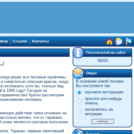
мор
Ссылки
Контакты
Посетителей на сайте
00010
.)
Опрос
всегда решит все бытовые проблемы -
В освоении новой техники
о и смертельно опасным врагом, когда
Вы поступаете так:
но вспомнить хотя бы, сколько бед
 в 1945 году! Сегодня на
изучаете инструкцию
 тараканчество! Кратко рассмотрим
просите кого-нибудь
озникновения человека.
помочь
полагаетесь на
ажающее действие тапка основано на
интуицию
астолько велико, что от таракана,
й атаке является световое излучение
тапок. Таракан, первым заметивший