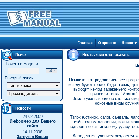
Главная
О проекте
Новости
Поиск
Инструкция для таракана
Поиск по модели:
И
Быстрый поиск:
Помните, как радовались все прогре
всюду будет тепло, будет грязь, деш
выходит из-под тараканьего контр
принесли тапки "Малыш" 
Земле уже накоплено столько смер
основные виды оружия 
Новости
24-02-2009
Тапок (ботинок, сапог, сандаль, л
Информер для Вашего
избыточном давлении, возникающем
сайта
подвергшегося тапковому удару, ост
14-11-2008
Вслед за излучением раздается ха
Загрузка Ваших