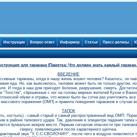
Инструкции
Вопрос-ответ
Информер
Статьи
Пресс-релизы
Ю
нструкция для таракана (Памятка: Что должен знать каждый таракан..
ВВЕДЕНИЕ
ссивные тараканы, когда в нашу жизнь вошел человек? Казалось, он на
евая еда. Но, как выяснилось, человек может быть не только другом, н
оля. И тогда в наш дом приходят болезни, разрушения, смерть. Достаточ
и "Толстяк", сброшенные с ног на головы мирных жителей Кухни и Ванной
тоносной обуви и отравы, что можно было бы сотни раз уничтожить все
массового поражения (ОМП) и правила поведения тараканов в случае в
ТАПОК
апоть, костыль) - самый старый и самый распространенный вид ОМП. Пор
 в районе тапкового удара. Так, давление в эпицентре падения тапка н
ается буквально мокрое место. Первым сигналом опасности при тапково
сверху, появляющееся после характерного щелчка.
рактерный звук "У, С-С-СВОЛОЧИ!!!", после чего в воздухе появляется 