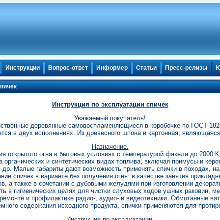
Инструкции
Вопрос-ответ
Информер
Статьи
Пресс-релизы
Ю
спичек
Инструкция по эксплуатации спичек
Уважаемый покупатель!
йственные деревянные самовоспламеняющиеся в коробочке по ГОСТ 1820
тся в двух исполнениях. Из древесного шпона и картонная, являющаяс
Назначение.
я открытого огня в бытовых условиях с температурой факела до 2000 К,
а органических и синтетических видах топлива, включая примусы и керо
 др. Малые габариты дают возможность применять спички в походах, на
ие спичек в варианте без получения огня: в качестве занятия приклад
ов, а также в сочетании с дубовыми желудями при изготовлении декорат
ь в гигиенических целях для чистки слуховых ходов ушных раковин, м
 ремонте и профилактике радио-, аудио- и видеотехники. Обмотанные ва
ного содержания исходного продукта, спички применяются для протир
Инструкция по эксплуатации.