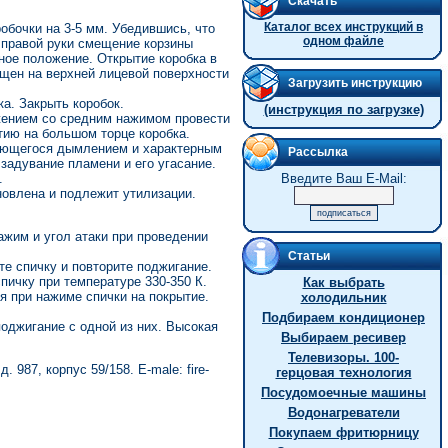
Скачать
Каталог всех инструкций в
обочки на 3-5 мм. Убедившись, что
одном файле
 правой руки смещение корзины
ное положение. Открытие коробка в
ещен на верхней лицевой поверхности
Загрузить инструкцию
а. Закрыть коробок.
(инструкция по загрузке)
жением со средним нажимом провести
тию на большом торце коробка.
дающегося дымлением и характерным
Рассылка
 задувание пламени и его угасание.
.
Введите Ваш E-Mail:
новлена и подлежит утилизации.
ажим и угол атаки при проведении
Статьи
е спичку и повторите поджигание.
пичку при температуре 330-350 К.
Как выбрать
я при нажиме спички на покрытие.
холодильник
Подбираем кондиционер
оджигание с одной из них. Высокая
Выбираем ресивер
Телевизоры. 100-
д. 987, корпус 59/158. Е-male:
fire-
герцовая технология
Посудомоечные машины
Водонагреватели
Покупаем фритюрницу