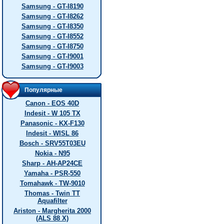
Samsung - GT-I8190
Samsung - GT-I8262
Samsung - GT-I8350
Samsung - GT-I8552
Samsung - GT-I8750
Samsung - GT-I9001
Samsung - GT-I9003
Популярные
Canon - EOS 40D
Indesit - W 105 TX
Panasonic - KX-F130
Indesit - WISL 86
Bosch - SRV55T03EU
Nokia - N95
Sharp - AH-AP24CE
Yamaha - PSR-550
Tomahawk - TW-9010
Thomas - Twin TT
Aquafilter
Ariston - Margherita 2000
(ALS 88 X)