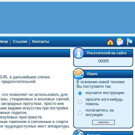
мор
Ссылки
Контакты
Посетителей на сайте
00005
Опрос
-85, в дальнейшем спички.
я предпочтительной.
В освоении новой техники
Вы поступаете так:
изучаете инструкцию
 что позволяет их использовать для
газы, стеариновых и восковых свечей,
просите кого-нибудь
 загородных прогулках, просто вне
помочь
ными видами искусства при постройке
полагаетесь на
ивных поделок.
интуицию
ежзубовых пространств.
тным тампоном и смоченные в спирте
ки труднодоступных мест аппаратуры.