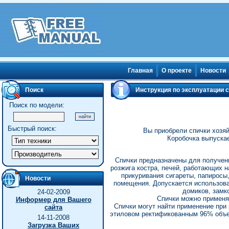
Главная
О проекте
Новости
Поиск
Инструкция по эксплуатации 
Поиск по модели:
Быстрый поиск:
Вы приобрели спички хозя
Коробочка выпускае
Спички предназначены для получени
розжига костра, печей, работающих н
прикуривания сигареты, папиросы,
Новости
помещения. Допускается использован
домиков, замк
24-02-2009
Спички можно применят
Информер для Вашего
Спички могут найти применение при
сайта
этиловом ректификованным 96% объем
14-11-2008
Загрузка Ваших