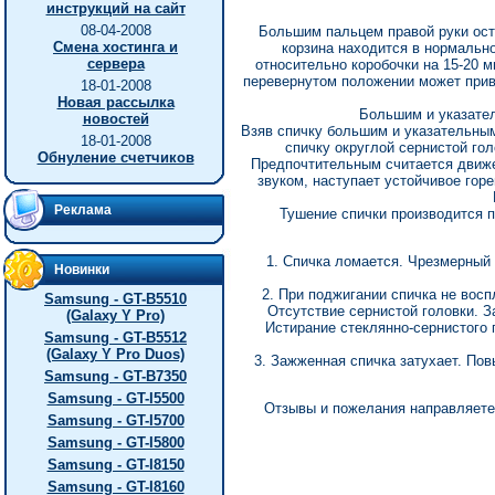
инструкций на сайт
08-04-2008
Большим пальцем правой руки осто
Смена хостинга и
корзина находится в нормальн
сервера
относительно коробочки на 15-20 
перевернутом положении может приве
18-01-2008
Новая рассылка
Большим и указател
новостей
Взяв спичку большим и указательны
18-01-2008
спичку округлой сернистой го
Обнуление счетчиков
Предпочтительным считается движе
звуком, наступает устойчивое горе
Реклама
Тушение спички производится п
1. Спичка ломается. Чрезмерный 
Новинки
2. При поджигании спичка не вос
Samsung - GT-B5510
Отсутствие сернистой головки. З
(Galaxy Y Pro)
Истирание стеклянно-сернистого 
Samsung - GT-B5512
(Galaxy Y Pro Duos)
3. Зажженная спичка затухает. По
Samsung - GT-B7350
Samsung - GT-I5500
Отзывы и пожелания направляете п
Samsung - GT-I5700
Samsung - GT-I5800
Samsung - GT-I8150
Samsung - GT-I8160