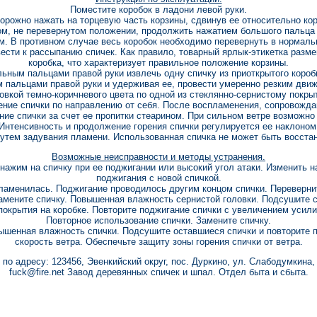
Поместите коробок в ладони левой руки.
рожно нажать на торцевую часть корзины, сдвинув ее относительно кор
ом, не перевернутом положении, продолжить нажатием большого пальца
мм. В противном случае весь коробок необходимо перевернуть в нормаль
сти к рассыпанию спичек. Как правило, товарный ярлык-этикетка разм
коробка, что характеризует правильное положение корзины.
ьным пальцами правой руки извлечь одну спичку из приоткрытого коробк
м пальцами правой руки и удерживая ее, провести умеренно резким дви
ловкой темно-коричневого цвета по одной из стеклянно-сернистому покры
ние спички по направлению от себя. После воспламенения, сопровож
ние спички за счет ее пропитки стеарином. При сильном ветре возможно
Интенсивность и продолжение горения спички регулируется ее наклоном
утем задувания пламени. Использованная спичка не может быть восста
Возможные неисправности и методы устранения.
нажим на спичку при ее поджигании или высокий угол атаки. Изменить н
поджигания с новой спичкой.
пламенилась. Поджигание проводилось другим концом спички. Перевернит
амените спичку. Повышенная влажность сернистой головки. Подсушите с
покрытия на коробке. Повторите поджигание спички с увеличением усили
Повторное использование спички. Замените спичку.
вышенная влажность спички. Подсушите оставшиеся спички и повторите п
скорость ветра. Обеспечьте защиту зоны горения спички от ветра.
о адресу: 123456, Эвенкийский округ, пос. Дуркино, ул. Слабодумкина, 
fuck@fire.net
Завод деревянных спичек и шпал. Отдел быта и сбыта.