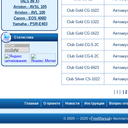
(ALS 88 X)
Ariston - AVSL 105
Club Gold CG-1022
Автоаку
Ariston - AVL 100
Canon - EOS 400D
Club Gold CG-1322
Автоаку
Yamaha - PSR-E403
Club Gold CG-1622
Автоаку
Статистика
Club Gold CG-5.2C
Автоаку
Club Gold CG-6.2C
Автоаку
Club Gold CG-6923
Автоаку
Club Silver CS-1022
Автоаку
[ 1 ]
[
2
Главная
О проекте
Новости
Инструкции
Вопрос-от
FreeManual
© 2005 — 2020 «
» бесплат