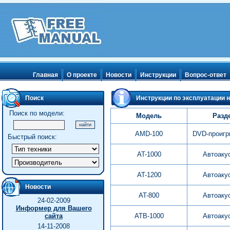
Главная
О проекте
Новости
Инструкции
Вопрос-ответ
Поиск
Инструкции по эксплуатации н
Поиск по модели:
Модель
Разд
AMD-100
DVD-проигр
Быстрый поиск:
AT-1000
Автоаку
AT-1200
Автоаку
Новости
AT-800
Автоаку
24-02-2009
Информер для Вашего
сайта
ATB-1000
Автоаку
14-11-2008