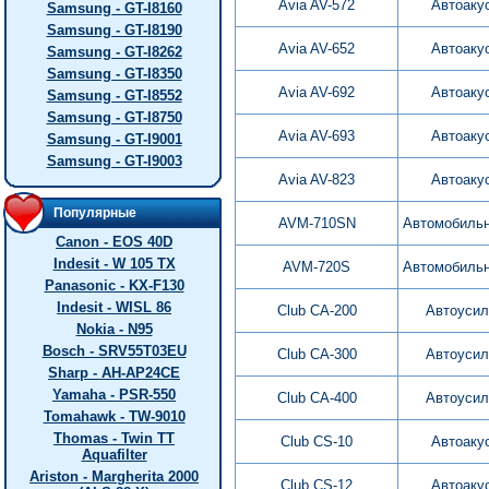
Avia AV-572
Автоаку
Samsung - GT-I8160
Samsung - GT-I8190
Avia AV-652
Автоаку
Samsung - GT-I8262
Samsung - GT-I8350
Avia AV-692
Автоаку
Samsung - GT-I8552
Samsung - GT-I8750
Avia AV-693
Автоаку
Samsung - GT-I9001
Samsung - GT-I9003
Avia AV-823
Автоаку
Популярные
AVM-710SN
Автомобильн
Canon - EOS 40D
Indesit - W 105 TX
AVM-720S
Автомобильн
Panasonic - KX-F130
Indesit - WISL 86
Club CA-200
Автоусил
Nokia - N95
Bosch - SRV55T03EU
Club CA-300
Автоусил
Sharp - AH-AP24CE
Yamaha - PSR-550
Club CA-400
Автоусил
Tomahawk - TW-9010
Thomas - Twin TT
Club CS-10
Автоаку
Aquafilter
Ariston - Margherita 2000
Club CS-12
Автоаку