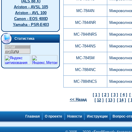
(ALS 88 X)
Ariston - AVSL 105
MC-7844N
Микроволно
Ariston - AVL 100
Canon - EOS 400D
MC-7844NR
Микроволно
Yamaha - PSR-E403
MC-7844NRS
Микроволно
Статистика
MC-7844NS
Микроволно
MC-7845M
Микроволно
MC-7884NC
Микроволно
MC-7884NCS
Микроволно
[
1
]
[
2
]
[
3
]
[
4
]
[
<< Назад
[
12
]
[
13
]
[
14
]
[
Главная
О проекте
Новости
Инструкции
Вопрос-от
FreeManual