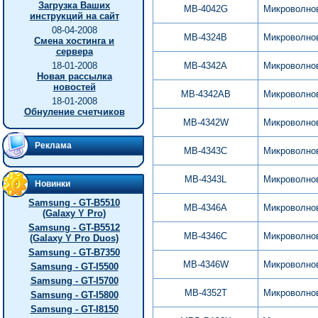
Загрузка Ваших
MB-4042G
Микроволно
инструкций на сайт
08-04-2008
MB-4324B
Микроволно
Смена хостинга и
сервера
18-01-2008
MB-4342A
Микроволно
Новая рассылка
новостей
MB-4342AB
Микроволно
18-01-2008
Обнуление счетчиков
MB-4342W
Микроволно
Реклама
MB-4343C
Микроволно
MB-4343L
Микроволно
Новинки
Samsung - GT-B5510
MB-4346A
Микроволно
(Galaxy Y Pro)
Samsung - GT-B5512
MB-4346C
Микроволно
(Galaxy Y Pro Duos)
Samsung - GT-B7350
MB-4346W
Микроволно
Samsung - GT-I5500
Samsung - GT-I5700
MB-4352T
Микроволно
Samsung - GT-I5800
Samsung - GT-I8150