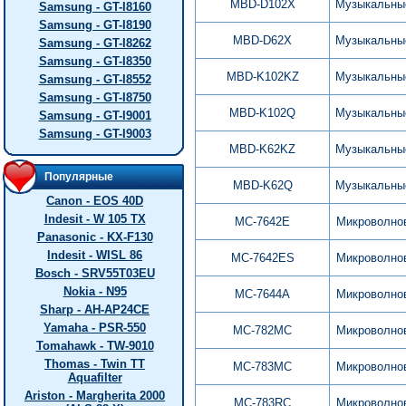
MBD-D102X
Музыкальны
Samsung - GT-I8160
Samsung - GT-I8190
MBD-D62X
Музыкальны
Samsung - GT-I8262
Samsung - GT-I8350
MBD-K102KZ
Музыкальны
Samsung - GT-I8552
Samsung - GT-I8750
MBD-K102Q
Музыкальны
Samsung - GT-I9001
Samsung - GT-I9003
MBD-K62KZ
Музыкальны
Популярные
MBD-K62Q
Музыкальны
Canon - EOS 40D
Indesit - W 105 TX
MC-7642E
Микроволно
Panasonic - KX-F130
Indesit - WISL 86
MC-7642ES
Микроволно
Bosch - SRV55T03EU
Nokia - N95
MC-7644A
Микроволно
Sharp - AH-AP24CE
Yamaha - PSR-550
MC-782MC
Микроволно
Tomahawk - TW-9010
Thomas - Twin TT
MC-783MC
Микроволно
Aquafilter
Ariston - Margherita 2000
MC-783RC
Микроволно