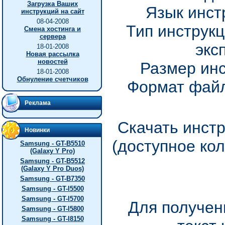
Загрузка Ваших
Язык инст
инструкций на сайт
08-04-2008
Тип инструкц
Смена хостинга и
сервера
экс
18-01-2008
Новая рассылка
новостей
Размер инс
18-01-2008
Обнуление счетчиков
Формат файл
Реклама
Скачать инстр
Новинки
(доступное ко
Samsung - GT-B5510
(Galaxy Y Pro)
Samsung - GT-B5512
(Galaxy Y Pro Duos)
Samsung - GT-B7350
Samsung - GT-I5500
Samsung - GT-I5700
Для получен
Samsung - GT-I5800
Samsung - GT-I8150