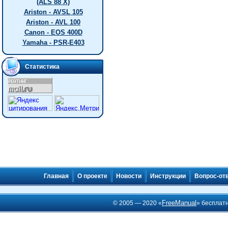
(ALS 88 X)
Ariston - AVSL 105
Ariston - AVL 100
Canon - EOS 400D
Yamaha - PSR-E403
Статистика
Главная
О проекте
Новости
Инструкции
Вопрос-от
FreeManual
© 2005 — 2020 «
» бесплат