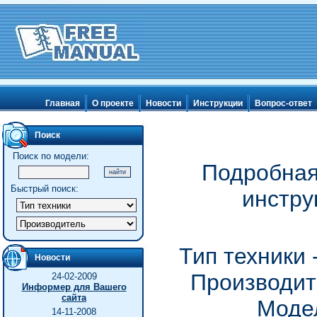
Главная
О проекте
Новости
Инструкции
Вопрос-ответ
Поиск
Поиск по модели:
Подробная
Быстрый поиск:
инстру
Тип техники
Новости
Производите
24-02-2009
Информер для Вашего
сайта
Модел
14-11-2008