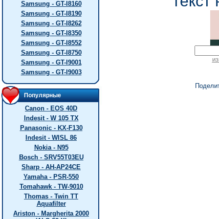
текст 
Samsung - GT-I8160
Samsung - GT-I8190
Samsung - GT-I8262
Samsung - GT-I8350
Samsung - GT-I8552
Samsung - GT-I8750
из
Samsung - GT-I9001
Samsung - GT-I9003
Подели
Популярные
Canon - EOS 40D
Indesit - W 105 TX
Panasonic - KX-F130
Indesit - WISL 86
Nokia - N95
Bosch - SRV55T03EU
Sharp - AH-AP24CE
Yamaha - PSR-550
Tomahawk - TW-9010
Thomas - Twin TT
Aquafilter
Ariston - Margherita 2000