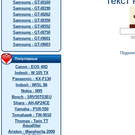
текст 
Samsung - GT-I8160
Samsung - GT-I8190
Samsung - GT-I8262
Samsung - GT-I8350
Samsung - GT-I8552
Samsung - GT-I8750
из
Samsung - GT-I9001
Samsung - GT-I9003
Подели
Популярные
Canon - EOS 40D
Indesit - W 105 TX
Panasonic - KX-F130
Indesit - WISL 86
Nokia - N95
Bosch - SRV55T03EU
Sharp - AH-AP24CE
Yamaha - PSR-550
Tomahawk - TW-9010
Thomas - Twin TT
Aquafilter
Ariston - Margherita 2000