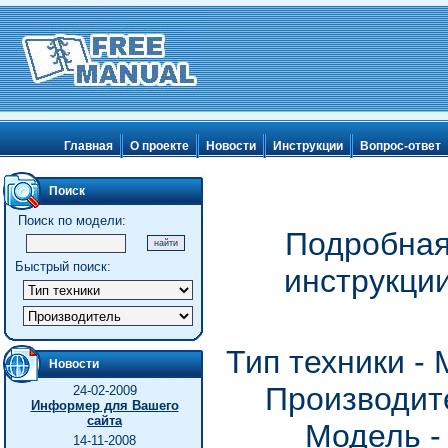
Главная
О проекте
Новости
Инструкции
Вопрос-ответ
Поиск
Поиск по модели:
Подробная
Быстрый поиск:
инструкции
Тип техники -
Новости
Производите
24-02-2009
Информер для Вашего
сайта
Модель -
14-11-2008