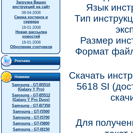
Загрузка Ваших
Язык инст
инструкций на сайт
08-04-2008
Тип инструкц
Смена хостинга и
сервера
экс
18-01-2008
Новая рассылка
новостей
Размер инс
18-01-2008
Обнуление счетчиков
Формат файл
Реклама
Скачать инстр
Новинки
5618 SI (до
Samsung - GT-B5510
(Galaxy Y Pro)
скач
Samsung - GT-B5512
(Galaxy Y Pro Duos)
Samsung - GT-B7350
Samsung - GT-I5500
Samsung - GT-I5700
Для получен
Samsung - GT-I5800
Samsung - GT-I8150