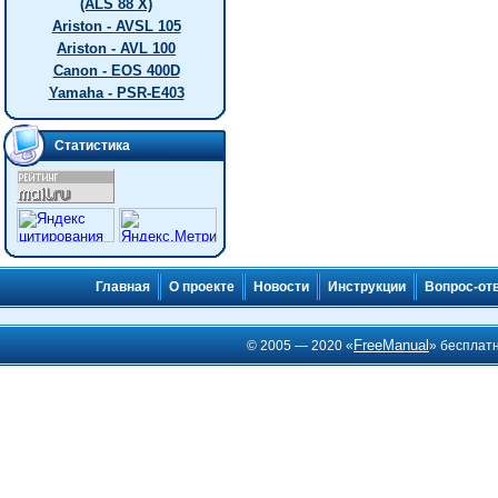
(ALS 88 X)
Ariston - AVSL 105
Ariston - AVL 100
Canon - EOS 400D
Yamaha - PSR-E403
Статистика
Главная
О проекте
Новости
Инструкции
Вопрос-от
FreeManual
© 2005 — 2020 «
» бесплат