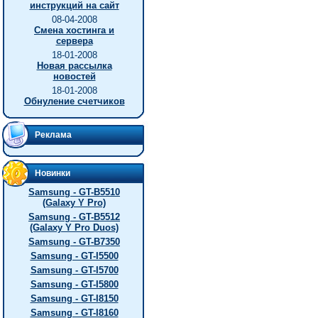
инструкций на сайт
08-04-2008
Смена хостинга и
сервера
18-01-2008
Новая рассылка
новостей
18-01-2008
Обнуление счетчиков
Реклама
Новинки
Samsung - GT-B5510
(Galaxy Y Pro)
Samsung - GT-B5512
(Galaxy Y Pro Duos)
Samsung - GT-B7350
Samsung - GT-I5500
Samsung - GT-I5700
Samsung - GT-I5800
Samsung - GT-I8150
Samsung - GT-I8160