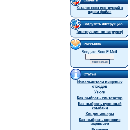
Скачать
Каталог всех инструкций в
одном файле
Загрузить инструкцию
(инструкция по загрузке)
Рассылка
Введите Ваш E-Mail:
Статьи
Измельчители пищевых
отходов
Утюги
Как выбрать синтезатор
Как выбрать кухонный
комбайн
Кондиционеры
Как выбрать хорошие
наушники
Вытяжки