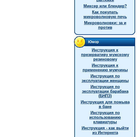
Миксер или блендер?
Как покупать
микроволновую печь
Микроволновки: за и
против
Юмор
Инструкция к
презервативу мужскому
резиновому
Инструкция к
применению мужчины
Инструкция по
эксплуатации женщины
Инструкция по
эксплуатации барабана
(БНПЗ)
Инструкция для помыва
в бане
Инструкция по
использованию
клавиатуры
Инструкция - как выйти
из Интернета