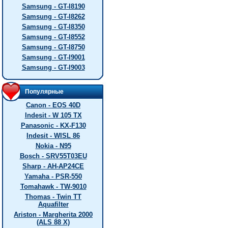
Samsung - GT-I8190
Samsung - GT-I8262
Samsung - GT-I8350
Samsung - GT-I8552
Samsung - GT-I8750
Samsung - GT-I9001
Samsung - GT-I9003
Популярные
Canon - EOS 40D
Indesit - W 105 TX
Panasonic - KX-F130
Indesit - WISL 86
Nokia - N95
Bosch - SRV55T03EU
Sharp - AH-AP24CE
Yamaha - PSR-550
Tomahawk - TW-9010
Thomas - Twin TT
Aquafilter
Ariston - Margherita 2000
(ALS 88 X)