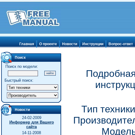
Главная
О проекте
Новости
Инструкции
Вопрос-ответ
Поиск
Поиск по модели:
Подробная
Быстрый поиск:
инструк
Тип техник
Новости
Производител
24-02-2009
Информер для Вашего
сайта
Модель
14-11-2008