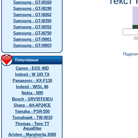
текст 
Samsung - GT-I8160
Samsung - GT-I8190
Samsung - GT-I8262
Samsung - GT-I8350
Samsung - GT-I8552
Samsung - GT-I8750
из
Samsung - GT-I9001
Samsung - GT-I9003
Подели
Популярные
Canon - EOS 40D
Indesit - W 105 TX
Panasonic - KX-F130
Indesit - WISL 86
Nokia - N95
Bosch - SRV55T03EU
Sharp - AH-AP24CE
Yamaha - PSR-550
Tomahawk - TW-9010
Thomas - Twin TT
Aquafilter
Ariston - Margherita 2000