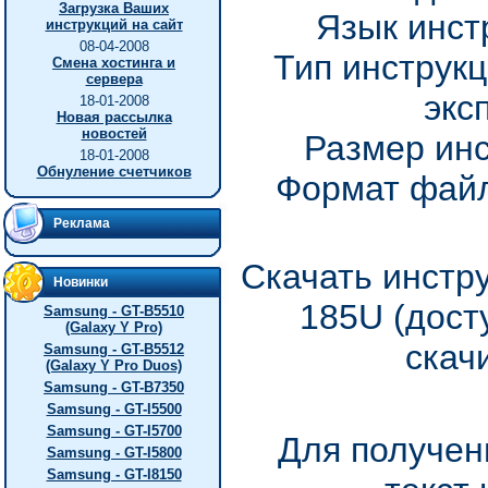
Загрузка Ваших
Язык инст
инструкций на сайт
08-04-2008
Тип инструкц
Смена хостинга и
сервера
экс
18-01-2008
Новая рассылка
новостей
Размер инс
18-01-2008
Обнуление счетчиков
Формат файл
Реклама
Скачать инстр
Новинки
185U (дост
Samsung - GT-B5510
(Galaxy Y Pro)
скач
Samsung - GT-B5512
(Galaxy Y Pro Duos)
Samsung - GT-B7350
Samsung - GT-I5500
Samsung - GT-I5700
Для получен
Samsung - GT-I5800
Samsung - GT-I8150