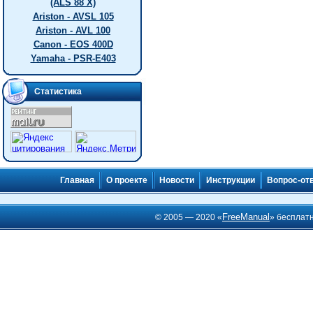
(ALS 88 X)
Ariston - AVSL 105
Ariston - AVL 100
Canon - EOS 400D
Yamaha - PSR-E403
Статистика
Главная
О проекте
Новости
Инструкции
Вопрос-от
FreeManual
© 2005 — 2020 «
» бесплат