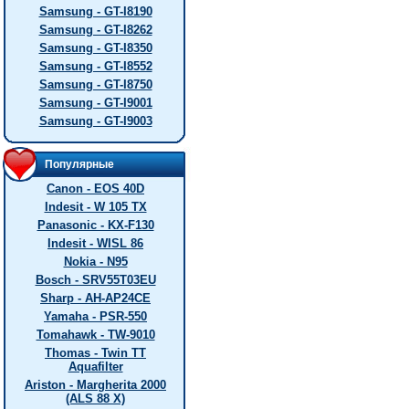
Samsung - GT-I8190
Samsung - GT-I8262
Samsung - GT-I8350
Samsung - GT-I8552
Samsung - GT-I8750
Samsung - GT-I9001
Samsung - GT-I9003
Популярные
Canon - EOS 40D
Indesit - W 105 TX
Panasonic - KX-F130
Indesit - WISL 86
Nokia - N95
Bosch - SRV55T03EU
Sharp - AH-AP24CE
Yamaha - PSR-550
Tomahawk - TW-9010
Thomas - Twin TT
Aquafilter
Ariston - Margherita 2000
(ALS 88 X)