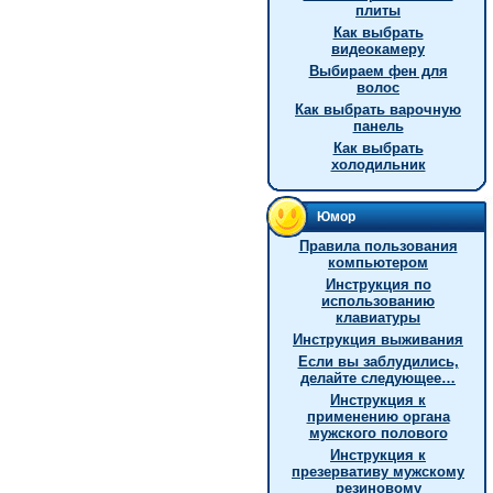
плиты
Как выбрать
видеокамеру
Выбираем фен для
волос
Как выбрать варочную
панель
Как выбрать
холодильник
Юмор
Правила пользования
компьютером
Инструкция по
использованию
клавиатуры
Инструкция выживания
Если вы заблудились,
делайте следующее…
Инструкция к
применению органа
мужского полового
Инструкция к
презервативу мужскому
резиновому