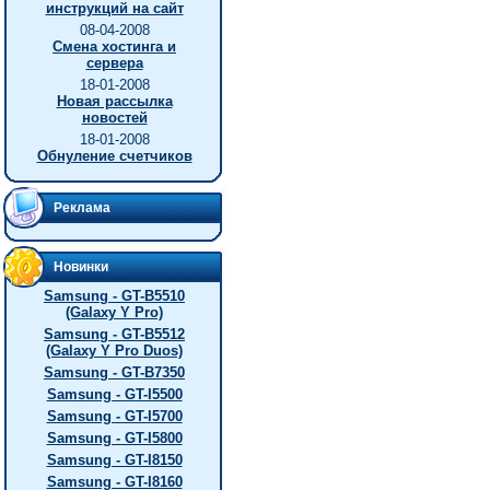
инструкций на сайт
08-04-2008
Смена хостинга и
сервера
18-01-2008
Новая рассылка
новостей
18-01-2008
Обнуление счетчиков
Реклама
Новинки
Samsung - GT-B5510
(Galaxy Y Pro)
Samsung - GT-B5512
(Galaxy Y Pro Duos)
Samsung - GT-B7350
Samsung - GT-I5500
Samsung - GT-I5700
Samsung - GT-I5800
Samsung - GT-I8150
Samsung - GT-I8160