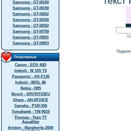
текст 
Samsung - GT-I8160
Samsung - GT-I8190
Samsung - GT-I8262
Samsung - GT-I8350
Samsung - GT-I8552
Samsung - GT-I8750
из
Samsung - GT-I9001
Samsung - GT-I9003
Подели
Популярные
Canon - EOS 40D
Indesit - W 105 TX
Panasonic - KX-F130
Indesit - WISL 86
Nokia - N95
Bosch - SRV55T03EU
Sharp - AH-AP24CE
Yamaha - PSR-550
Tomahawk - TW-9010
Thomas - Twin TT
Aquafilter
Ariston - Margherita 2000