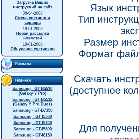
Загрузка Ваших
Язык инст
инструкций на сайт
08-04-2008
Тип инструкц
Смена хостинга и
сервера
экс
18-01-2008
Новая рассылка
новостей
Размер инс
18-01-2008
Обнуление счетчиков
Формат файл
Реклама
Скачать инст
Новинки
(доступное ко
Samsung - GT-B5510
(Galaxy Y Pro)
Samsung - GT-B5512
(Galaxy Y Pro Duos)
Samsung - GT-B7350
Samsung - GT-I5500
Samsung - GT-I5700
Для получен
Samsung - GT-I5800
Samsung - GT-I8150