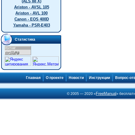
(ALS 88 X)
Ariston - AVSL 105
Ariston - AVL 100
Canon - EOS 400D
Yamaha - PSR-E403
Статистика
Главная
О проекте
Новости
Инструкции
Вопрос-от
FreeManual
© 2005 — 2020 «
» бесплат