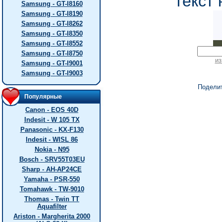
текст 
Samsung - GT-I8160
Samsung - GT-I8190
Samsung - GT-I8262
Samsung - GT-I8350
Samsung - GT-I8552
Samsung - GT-I8750
из
Samsung - GT-I9001
Samsung - GT-I9003
Подели
Популярные
Canon - EOS 40D
Indesit - W 105 TX
Panasonic - KX-F130
Indesit - WISL 86
Nokia - N95
Bosch - SRV55T03EU
Sharp - AH-AP24CE
Yamaha - PSR-550
Tomahawk - TW-9010
Thomas - Twin TT
Aquafilter
Ariston - Margherita 2000