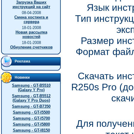
Загрузка Ваших
Язык инст
инструкций на сайт
08-04-2008
Тип инструкц
Смена хостинга и
сервера
экс
18-01-2008
Новая рассылка
новостей
Размер инс
18-01-2008
Обнуление счетчиков
Формат файл
Реклама
Скачать инс
Новинки
R250s Pro (д
Samsung - GT-B5510
(Galaxy Y Pro)
скач
Samsung - GT-B5512
(Galaxy Y Pro Duos)
Samsung - GT-B7350
Samsung - GT-I5500
Samsung - GT-I5700
Для получен
Samsung - GT-I5800
Samsung - GT-I8150