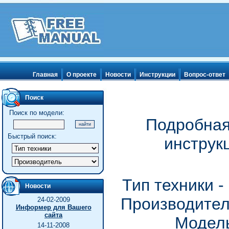
Главная
О проекте
Новости
Инструкции
Вопрос-ответ
Поиск
Поиск по модели:
Подробная
Быстрый поиск:
инструк
Тип техники 
Новости
Производитель
24-02-2009
Информер для Вашего
сайта
Модель
14-11-2008