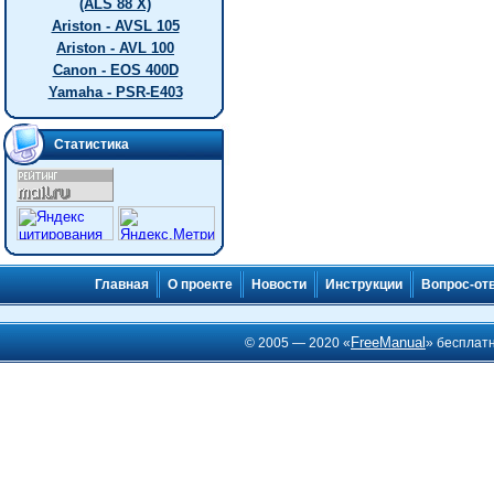
(ALS 88 X)
Ariston - AVSL 105
Ariston - AVL 100
Canon - EOS 400D
Yamaha - PSR-E403
Статистика
Главная
О проекте
Новости
Инструкции
Вопрос-от
FreeManual
© 2005 — 2020 «
» бесплат