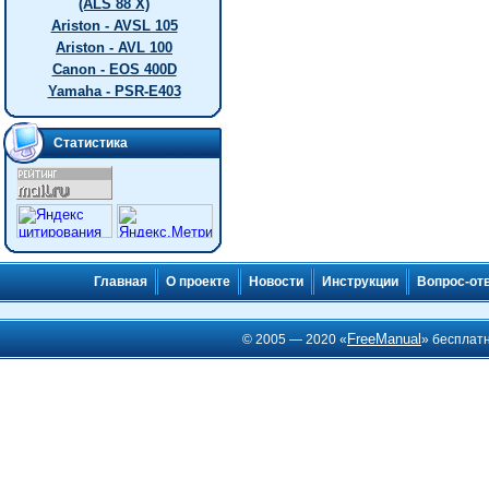
(ALS 88 X)
Ariston - AVSL 105
Ariston - AVL 100
Canon - EOS 400D
Yamaha - PSR-E403
Статистика
Главная
О проекте
Новости
Инструкции
Вопрос-от
FreeManual
© 2005 — 2020 «
» бесплат