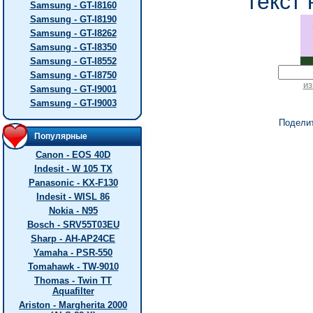
текст 
Samsung - GT-I8160
Samsung - GT-I8190
Samsung - GT-I8262
Samsung - GT-I8350
Samsung - GT-I8552
Samsung - GT-I8750
из
Samsung - GT-I9001
Samsung - GT-I9003
Подели
Популярные
Canon - EOS 40D
Indesit - W 105 TX
Panasonic - KX-F130
Indesit - WISL 86
Nokia - N95
Bosch - SRV55T03EU
Sharp - AH-AP24CE
Yamaha - PSR-550
Tomahawk - TW-9010
Thomas - Twin TT
Aquafilter
Ariston - Margherita 2000