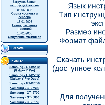
Загрузка Ваших
Язык инст
инструкций на сайт
08-04-2008
Тип инструкц
Смена хостинга и
сервера
экс
18-01-2008
Новая рассылка
новостей
Размер инс
18-01-2008
Обнуление счетчиков
Формат файл
Реклама
Скачать инст
Новинки
(доступное ко
Samsung - GT-B5510
(Galaxy Y Pro)
Samsung - GT-B5512
(Galaxy Y Pro Duos)
Samsung - GT-B7350
Samsung - GT-I5500
Samsung - GT-I5700
Для получен
Samsung - GT-I5800
Samsung - GT-I8150