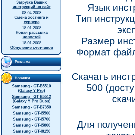
Загрузка Ваших
Язык инст
инструкций на сайт
08-04-2008
Тип инструкц
Смена хостинга и
сервера
экс
18-01-2008
Новая рассылка
новостей
Размер инс
18-01-2008
Обнуление счетчиков
Формат файл
Реклама
Скачать инст
Новинки
500 (дост
Samsung - GT-B5510
(Galaxy Y Pro)
скач
Samsung - GT-B5512
(Galaxy Y Pro Duos)
Samsung - GT-B7350
Samsung - GT-I5500
Samsung - GT-I5700
Для получен
Samsung - GT-I5800
Samsung - GT-I8150