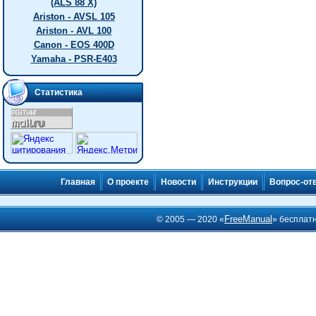
(ALS 88 X)
Ariston - AVSL 105
Ariston - AVL 100
Canon - EOS 400D
Yamaha - PSR-E403
Статистика
Главная
О проекте
Новости
Инструкции
Вопрос-от
FreeManual
© 2005 — 2020 «
» бесплат