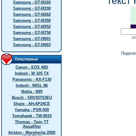
текст 
Samsung - GT-I8160
Samsung - GT-I8190
Samsung - GT-I8262
Samsung - GT-I8350
Samsung - GT-I8552
Samsung - GT-I8750
из
Samsung - GT-I9001
Samsung - GT-I9003
Подели
Популярные
Canon - EOS 40D
Indesit - W 105 TX
Panasonic - KX-F130
Indesit - WISL 86
Nokia - N95
Bosch - SRV55T03EU
Sharp - AH-AP24CE
Yamaha - PSR-550
Tomahawk - TW-9010
Thomas - Twin TT
Aquafilter
Ariston - Margherita 2000