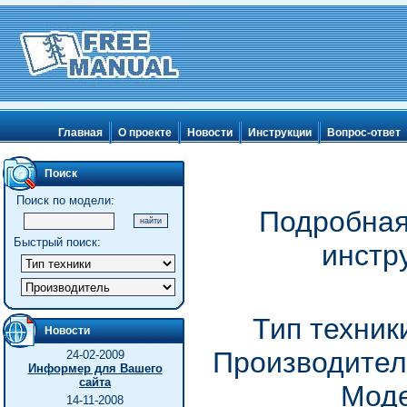
Главная
О проекте
Новости
Инструкции
Вопрос-ответ
Поиск
Поиск по модели:
Подробная
Быстрый поиск:
инстр
Тип техник
Новости
Производител
24-02-2009
Информер для Вашего
сайта
Моде
14-11-2008