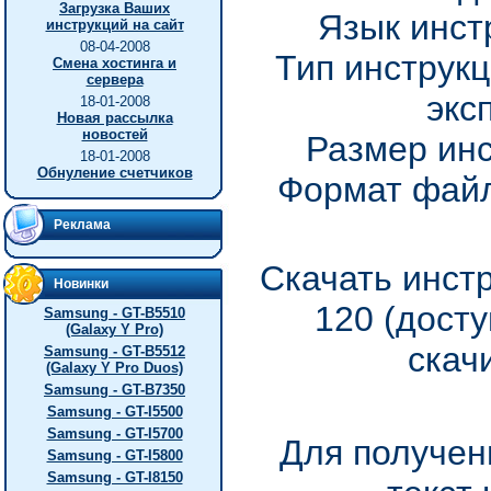
Загрузка Ваших
Язык инст
инструкций на сайт
08-04-2008
Тип инструкц
Смена хостинга и
сервера
экс
18-01-2008
Новая рассылка
новостей
Размер инс
18-01-2008
Обнуление счетчиков
Формат файл
Реклама
Скачать инст
Новинки
120 (дост
Samsung - GT-B5510
(Galaxy Y Pro)
скач
Samsung - GT-B5512
(Galaxy Y Pro Duos)
Samsung - GT-B7350
Samsung - GT-I5500
Samsung - GT-I5700
Для получен
Samsung - GT-I5800
Samsung - GT-I8150