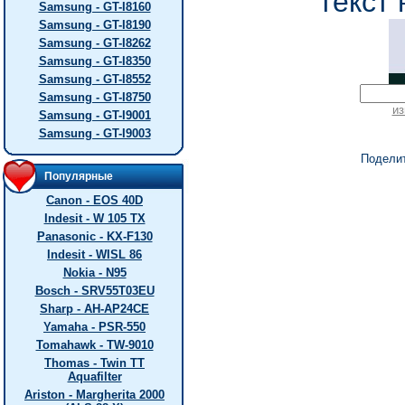
текст 
Samsung - GT-I8160
Samsung - GT-I8190
Samsung - GT-I8262
Samsung - GT-I8350
Samsung - GT-I8552
Samsung - GT-I8750
из
Samsung - GT-I9001
Samsung - GT-I9003
Подели
Популярные
Canon - EOS 40D
Indesit - W 105 TX
Panasonic - KX-F130
Indesit - WISL 86
Nokia - N95
Bosch - SRV55T03EU
Sharp - AH-AP24CE
Yamaha - PSR-550
Tomahawk - TW-9010
Thomas - Twin TT
Aquafilter
Ariston - Margherita 2000