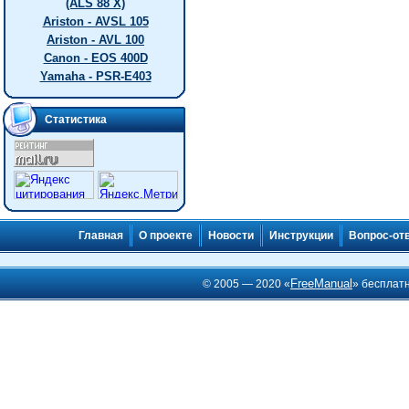
(ALS 88 X)
Ariston - AVSL 105
Ariston - AVL 100
Canon - EOS 400D
Yamaha - PSR-E403
Статистика
Главная
О проекте
Новости
Инструкции
Вопрос-от
FreeManual
© 2005 — 2020 «
» бесплат