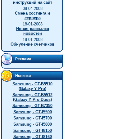
инструкций на сайт
08-04-2008
Смена хостинга и
сервера
18-01-2008
Новая рассылка
новостей
18-01-2008
Обнуление счетчиков
Реклама
Новинки
Samsung - GT-B5510
(Galaxy Y Pro)
Samsung - GT-B5512
(Galaxy Y Pro Duos)
Samsung - GT-B7350
Samsung - GT-I5500
Samsung - GT-I5700
Samsung - GT-I5800
Samsung - GT-I8150
Samsung - GT-I8160