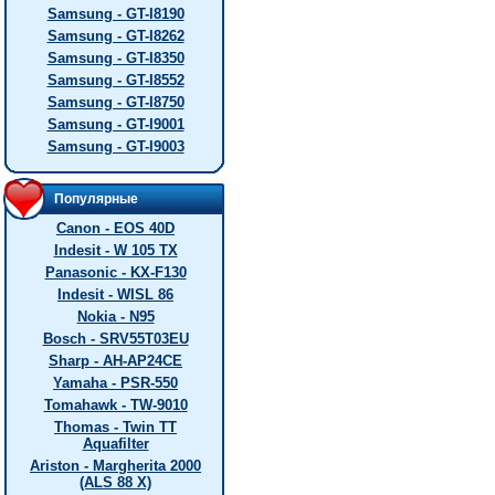
Samsung - GT-I8190
Samsung - GT-I8262
Samsung - GT-I8350
Samsung - GT-I8552
Samsung - GT-I8750
Samsung - GT-I9001
Samsung - GT-I9003
Популярные
Canon - EOS 40D
Indesit - W 105 TX
Panasonic - KX-F130
Indesit - WISL 86
Nokia - N95
Bosch - SRV55T03EU
Sharp - AH-AP24CE
Yamaha - PSR-550
Tomahawk - TW-9010
Thomas - Twin TT
Aquafilter
Ariston - Margherita 2000
(ALS 88 X)