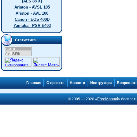
(ALS 88 X)
Ariston - AVSL 105
Ariston - AVL 100
Canon - EOS 400D
Yamaha - PSR-E403
Статистика
Главная
О проекте
Новости
Инструкции
Вопрос-от
FreeManual
© 2005 — 2020 «
» бесплат