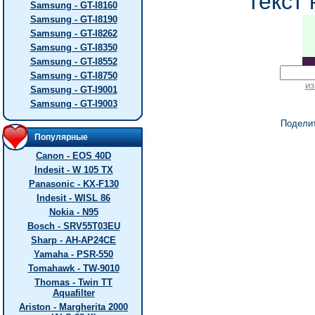
текст 
Samsung - GT-I8160
Samsung - GT-I8190
Samsung - GT-I8262
Samsung - GT-I8350
Samsung - GT-I8552
Samsung - GT-I8750
из
Samsung - GT-I9001
Samsung - GT-I9003
Подели
Популярные
Canon - EOS 40D
Indesit - W 105 TX
Panasonic - KX-F130
Indesit - WISL 86
Nokia - N95
Bosch - SRV55T03EU
Sharp - AH-AP24CE
Yamaha - PSR-550
Tomahawk - TW-9010
Thomas - Twin TT
Aquafilter
Ariston - Margherita 2000