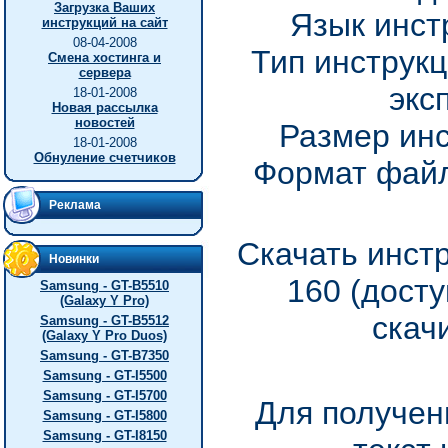
Загрузка Ваших
Язык инст
инструкций на сайт
08-04-2008
Тип инструкц
Смена хостинга и
сервера
экс
18-01-2008
Новая рассылка
новостей
Размер инс
18-01-2008
Обнуление счетчиков
Формат файл
Реклама
Скачать инст
Новинки
160 (дост
Samsung - GT-B5510
(Galaxy Y Pro)
скач
Samsung - GT-B5512
(Galaxy Y Pro Duos)
Samsung - GT-B7350
Samsung - GT-I5500
Samsung - GT-I5700
Для получен
Samsung - GT-I5800
Samsung - GT-I8150