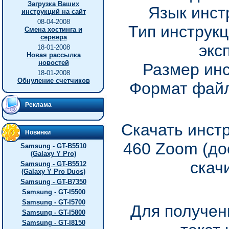
Загрузка Ваших
Язык инст
инструкций на сайт
08-04-2008
Тип инструкц
Смена хостинга и
сервера
экс
18-01-2008
Новая рассылка
новостей
Размер инс
18-01-2008
Обнуление счетчиков
Формат файл
Реклама
Скачать инст
Новинки
460 Zoom (до
Samsung - GT-B5510
(Galaxy Y Pro)
скач
Samsung - GT-B5512
(Galaxy Y Pro Duos)
Samsung - GT-B7350
Samsung - GT-I5500
Samsung - GT-I5700
Для получен
Samsung - GT-I5800
Samsung - GT-I8150