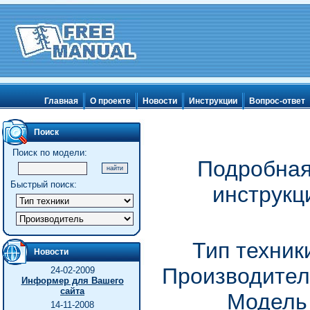
Главная
О проекте
Новости
Инструкции
Вопрос-ответ
Поиск
Поиск по модели:
Подробная
Быстрый поиск:
инструкц
Тип техник
Новости
Производител
24-02-2009
Информер для Вашего
сайта
Модель 
14-11-2008