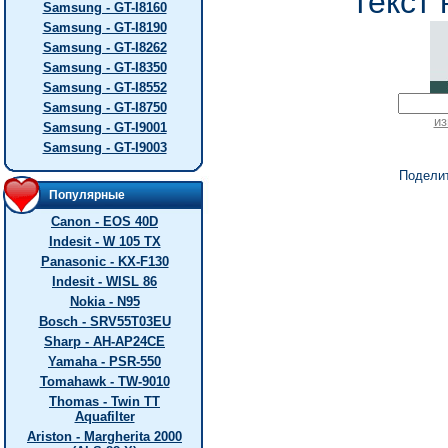
текст 
Samsung - GT-I8160
Samsung - GT-I8190
Samsung - GT-I8262
Samsung - GT-I8350
Samsung - GT-I8552
Samsung - GT-I8750
из
Samsung - GT-I9001
Samsung - GT-I9003
Подели
Популярные
Canon - EOS 40D
Indesit - W 105 TX
Panasonic - KX-F130
Indesit - WISL 86
Nokia - N95
Bosch - SRV55T03EU
Sharp - AH-AP24CE
Yamaha - PSR-550
Tomahawk - TW-9010
Thomas - Twin TT
Aquafilter
Ariston - Margherita 2000