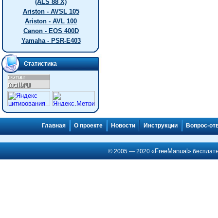
(ALS 88 X)
Ariston - AVSL 105
Ariston - AVL 100
Canon - EOS 400D
Yamaha - PSR-E403
Статистика
Главная
О проекте
Новости
Инструкции
Вопрос-от
FreeManual
© 2005 — 2020 «
» бесплат