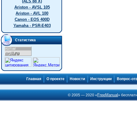
(ALS 88 X)
Ariston - AVSL 105
Ariston - AVL 100
Canon - EOS 400D
Yamaha - PSR-E403
Статистика
Главная
О проекте
Новости
Инструкции
Вопрос-от
FreeManual
© 2005 — 2020 «
» бесплат