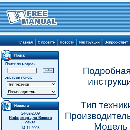
Главная
О проекте
Новости
Инструкции
Вопрос-ответ
Поиск
Поиск по модели:
Подробная
Быстрый поиск:
инструкц
Тип техник
Новости
Производитель
24-02-2009
Информер для Вашего
сайта
Модель
14-11-2008