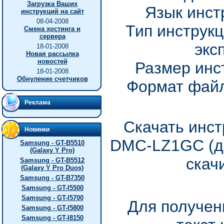
Загрузка Ваших
Язык инст
инструкций на сайт
08-04-2008
Тип инструкц
Смена хостинга и
сервера
экс
18-01-2008
Новая рассылка
новостей
Размер инс
18-01-2008
Обнуление счетчиков
Формат файл
Реклама
Скачать инст
Новинки
DMC-LZ1GC (до
Samsung - GT-B5510
(Galaxy Y Pro)
скач
Samsung - GT-B5512
(Galaxy Y Pro Duos)
Samsung - GT-B7350
Samsung - GT-I5500
Samsung - GT-I5700
Для получен
Samsung - GT-I5800
Samsung - GT-I8150