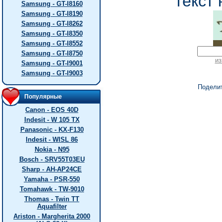
текст 
Samsung - GT-I8160
Samsung - GT-I8190
Samsung - GT-I8262
Samsung - GT-I8350
Samsung - GT-I8552
Samsung - GT-I8750
из
Samsung - GT-I9001
Samsung - GT-I9003
Подели
Популярные
Canon - EOS 40D
Indesit - W 105 TX
Panasonic - KX-F130
Indesit - WISL 86
Nokia - N95
Bosch - SRV55T03EU
Sharp - AH-AP24CE
Yamaha - PSR-550
Tomahawk - TW-9010
Thomas - Twin TT
Aquafilter
Ariston - Margherita 2000