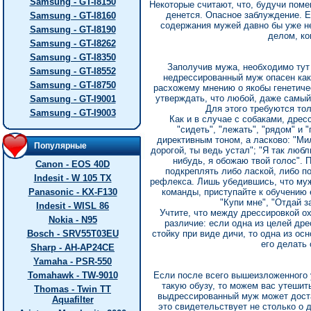
Samsung - GT-I8150
Некоторые считают, что, будучи пом
денется. Опасное заблуждение. Е
Samsung - GT-I8160
содержания мужей давно бы уже н
Samsung - GT-I8190
делом, ко
Samsung - GT-I8262
Samsung - GT-I8350
Заполучив мужа, необходимо тут 
Samsung - GT-I8552
недрессированный муж опасен как
Samsung - GT-I8750
расхожему мнению о якобы генетич
утверждать, что любой, даже самый
Samsung - GT-I9001
Для этого требуются тол
Samsung - GT-I9003
Как и в случае с собаками, дрес
"сидеть", "лежать", "рядом" и
директивным тоном, а ласково: "Мил
Популярные
дорогой, ты ведь устал"; "Я так люб
нибудь, я обожаю твой голос".
Canon - EOS 40D
подкреплять либо лаской, либо по
Indesit - W 105 TX
рефлекса. Лишь убедившись, что муж
Panasonic - KX-F130
команды, приступайте к обучению е
"Купи мне", "Отдай з
Indesit - WISL 86
Учтите, что между дрессировкой о
Nokia - N95
различие: если одна из целей дре
Bosch - SRV55T03EU
стойку при виде дичи, то одна из ос
его делать 
Sharp - AH-AP24CE
Yamaha - PSR-550
Tomahawk - TW-9010
Если после всего вышеизложенного 
такую обузу, то можем вас утешит
Thomas - Twin TT
выдрессированный муж может дост
Aquafilter
это свидетельствует не столько о 