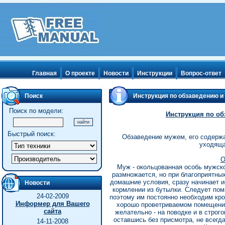
Главная
О проекте
Новости
Инструкции
Вопрос-ответ
Поиск
Инструкция по обзаведению 
Поиск по модели:
Инструкция по о
Быстрый поиск:
Обзаведение мужем, его содержа
уходяща
О
Муж - окольцованная особь мужско
размножается, но при благоприятны
домашние условия, сразу начинает и
Новости
кормлении из бутылки. Следует пом
24-02-2009
поэтому им постоянно необходим кр
Информер для Вашего
хорошо проветриваемом помещении
сайта
желательно - на поводке и в стро
оставшись без присмотра, не всегда
14-11-2008