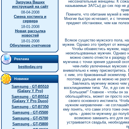
несознательные женщины. К сожал
Загрузка Ваших
называемые ЗАГСы) до сих пор не д
инструкций на сайт
прав
08-04-2008
Помните, что обитание мужей в нев
Смена хостинга и
Многие быстро исчезают, и с течен
сервера
предмет обстановки, чем как полез
18-01-2008
Новая рассылка
новостей
Всякое существо мужского пола, на
18-01-2008
мужем. Однако это требует от женщи
Обнуление счетчиков
Чтобы обзавестись мужем, надо
неокольцованных мужчин. Однако н
можно смело отнести к разряду 
Реклама
мужчина с точки зрения удачной охо
чем-либо увлеченных мужских о
besttoday.org
внимательно к нему присмотритесь. Е
с ним, это бракованный экземпляр. 
Новинки
поэтому дальше их можно не разгл
Завлекать мужчину можно чем у
Samsung - GT-B5510
восклицаниями типа: "Ах, я до сих 
(Galaxy Y Pro)
Большом!" Главное - чтобы он за
обольщайтесь, может он просто хоч
Samsung - GT-B5512
своего основного инстинкта. Чтоб
(Galaxy Y Pro Duos)
нужном направлении - не соглашайт
Samsung - GT-B7350
ему понять, что сами этого тоже оче
Samsung - GT-I5500
цель - довести мужчину до полуб
возможно заманить его для око
Samsung - GT-I5700
устраивается свадьба, необходима
Samsung - GT-I5800
п