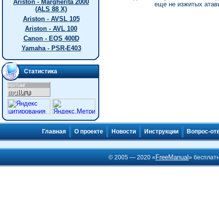
Ariston - Margherita 2000
еще не изжитых атав
(ALS 88 X)
Ariston - AVSL 105
Ariston - AVL 100
Canon - EOS 400D
Yamaha - PSR-E403
Статистика
Главная
О проекте
Новости
Инструкции
Вопрос-от
FreeManual
© 2005 — 2020 «
» бесплат