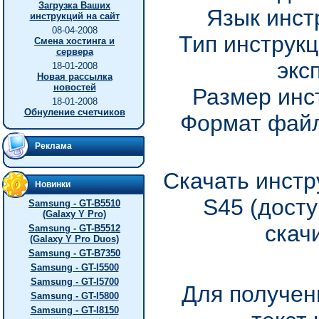
Загрузка Ваших
Язык инст
инструкций на сайт
08-04-2008
Тип инструкц
Смена хостинга и
сервера
экс
18-01-2008
Новая рассылка
новостей
Размер инс
18-01-2008
Обнуление счетчиков
Формат файл
Реклама
Скачать инстр
Новинки
S45 (дост
Samsung - GT-B5510
(Galaxy Y Pro)
скач
Samsung - GT-B5512
(Galaxy Y Pro Duos)
Samsung - GT-B7350
Samsung - GT-I5500
Samsung - GT-I5700
Для получен
Samsung - GT-I5800
Samsung - GT-I8150