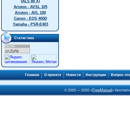
(ALS 88 X)
Ariston - AVSL 105
Ariston - AVL 100
Canon - EOS 400D
Yamaha - PSR-E403
Статистика
Главная
О проекте
Новости
Инструкции
Вопрос-от
FreeManual
© 2005 — 2020 «
» бесплат