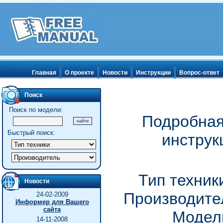
Главная
О проекте
Новости
Инструкции
Вопрос-ответ
Поиск
Поиск по модели:
Подробная
Быстрый поиск:
инструк
Тип техник
Новости
Производител
24-02-2009
Информер для Вашего
сайта
Модель
14-11-2008