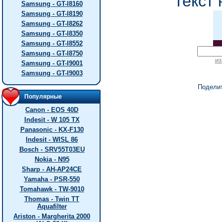
текст 
Samsung - GT-I8160
Samsung - GT-I8190
Samsung - GT-I8262
Samsung - GT-I8350
Samsung - GT-I8552
Samsung - GT-I8750
из
Samsung - GT-I9001
Samsung - GT-I9003
Подели
Популярные
Canon - EOS 40D
Indesit - W 105 TX
Panasonic - KX-F130
Indesit - WISL 86
Bosch - SRV55T03EU
Nokia - N95
Sharp - AH-AP24CE
Yamaha - PSR-550
Tomahawk - TW-9010
Thomas - Twin TT
Aquafilter
Ariston - Margherita 2000